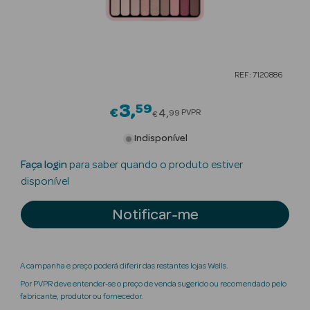
Beauty Season
Cuidados de
Cabelo
REF: 7120886
Beauty Season
Maquilhagem
3
59
Price reduced from
€
4
PVPR
99
€
Beauty Season
Indisponível
Maquilhagem
Faça login
para saber quando o produto estiver
Luxo
disponível
Beauty Season
Notificar-me
Nutricosmética
Beauty Season
Perfumes
A campanha e preço poderá diferir das restantes lojas Wells.
Por PVPR deve entender-se o preço de venda sugerido ou recomendado pelo
Beauty Season
fabricante, produtor ou fornecedor.