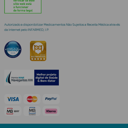
Autorizado a disponibilizar Medicamentos Não Sujeitos a Receita Médica através
da Internet pelo INFARMED, I.P.
mética Rosto e
Ver Tudo
Cosmética
Rosto
Hidratantes
Séruns Faciais
Creme de Olhos
Anti-
envelhecimento