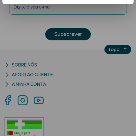
Digite o seu e-mail
Subscrever
Topo
Ver Tudo
Solares
SOBRE NÓS
APOIO AO CLIENTE
Corpo
A MINHA CONTA
Rosto
Lábios
Solares Bebé e
Criança