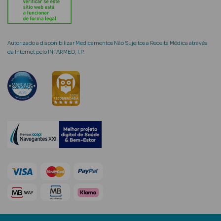
Autorizado a disponibilizar Medicamentos Não Sujeitos a Receita Médica através
da Internet pelo INFARMED, I.P.
mética Rosto e
Ver Tudo
Cosmética
Rosto
Hidratantes
Séruns Faciais
Creme de Olhos
Anti-
envelhecimento