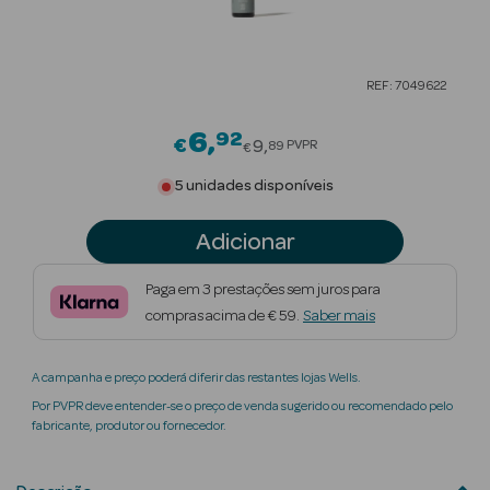
Beauty Season
Cuidados de
REF: 7049622
Cabelo
6
92
Price reduced from
Beauty Season
€
9
PVPR
89
€
Maquilhagem
5 unidades disponíveis
Beauty Season
Adicionar
Maquilhagem
Luxo
Paga em 3 prestações sem juros para
compras acima de € 59.
Saber mais
Beauty Season
Nutricosmética
A campanha e preço poderá diferir das restantes lojas Wells.
Beauty Season
Por PVPR deve entender-se o preço de venda sugerido ou recomendado pelo
Perfumes
fabricante, produtor ou fornecedor.
Beauty Season