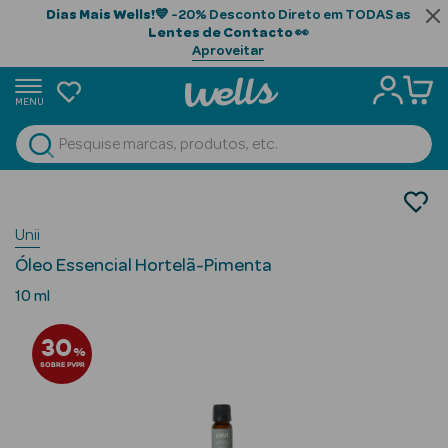
Dias Mais Wells!
💙 -20% Desconto Direto em TODAS as
Lentes de Contacto
👀
Aproveitar
MENU
portunidades
Ver Tudo
Beauty Season
Cosmética Rosto e Corpo
Cosmética Rosto
Beauty Season
Unii
Hidratantes
Cabelo
Óleo Essencial Hortelã-Pimenta
Profissional
10 ml
Beauty Season
30
Cosmética
%
SOBRE PVPR
Beauty Season
Cosmética
Luxo