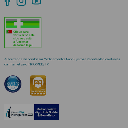
mética Rosto e
Ver Tudo
Cosmética
Autorizado a disponibilizar Medicamentos Não Sujeitos a Receita Médica através
da Internet pelo INFARMED, I.P.
Rosto
Hidratantes
Séruns Faciais
Creme de Olhos
Anti-
envelhecimento