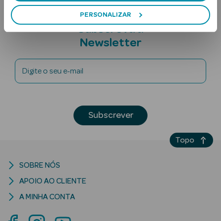
PERSONALIZAR
Subscreva a
Newsletter
Digite o seu e-mail
Ver Tudo
Solares
Subscrever
Corpo
Topo
Rosto
SOBRE NÓS
Lábios
APOIO AO CLIENTE
Solares Bebé e
A MINHA CONTA
Criança