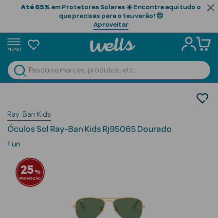
Até 65%
em Protetores Solares ☀️ Encontra aqui tudo o
que precisas para o teu verão! 😎
Aproveitar
MENU
portunidades
Ver Tudo
Beauty Season
Ótica
Óculos de Sol
Beauty Season
Ray-Ban Kids
Óculos de Sol Criança
Cabelo
Óculos Sol Ray-Ban Kids Rj9506S Dourado
Profissional
1 un
Beauty Season
25
Cosmética
%
PROMOÇÃO
Beauty Season
Cosmética
Luxo