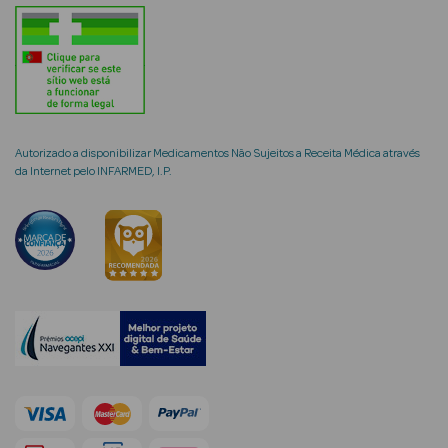
mética Rosto e
Autorizado a disponibilizar Medicamentos Não Sujeitos a Receita Médica através
da Internet pelo INFARMED, I.P.
Ver Tudo
Cosmética
Rosto
Hidratantes
Séruns Faciais
Creme de Olhos
Anti-
envelhecimento