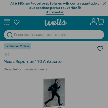
Até 65%
em Protetores Solares ☀️ Encontra aqui tudo o
que precisas para o teu verão! 😎
Aproveitar
MENU
portunidades
Ver Tudo
Beauty Season
Exclusivo Online
Ortopedia
Ibici
Meias de Descanso
Beauty Season
Meia até ao Joelho
Cabelo
Meias Repomen 140 Antracite
Profissional
Meias de Compressão Homem
Beauty Season
Cosmética
Beauty Season
Cosmética
Luxo