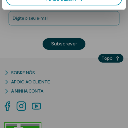
Newsletter
Digite o seu e-mail
Subscrever
Ver Tudo
Topo
Solares
SOBRE NÓS
Corpo
APOIO AO CLIENTE
Rosto
A MINHA CONTA
Lábios
Solares Bebé e
Criança