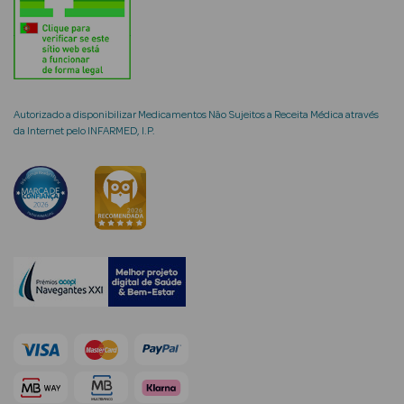
mética Rosto e
Autorizado a disponibilizar Medicamentos Não Sujeitos a Receita Médica através
da Internet pelo INFARMED, I.P.
Ver Tudo
Cosmética
Rosto
Hidratantes
Séruns Faciais
Creme de Olhos
Anti-
envelhecimento