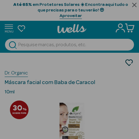
Até 65%
em Protetores Solares ☀️ Encontra aqui tudo o
que precisas para o teu verão! 😎
Aproveitar
MENU
portunidades
Ver Tudo
Beauty Season
Cosmética Rosto e Corpo
Cosmética Rosto
Beauty Season
Dr. Organic
Máscaras Faciais
Cabelo
Máscara facial com Baba de Caracol
Profissional
10ml
Beauty Season
30
Cosmética
%
SOBRE PVPR
Beauty Season
Cosmética
Luxo