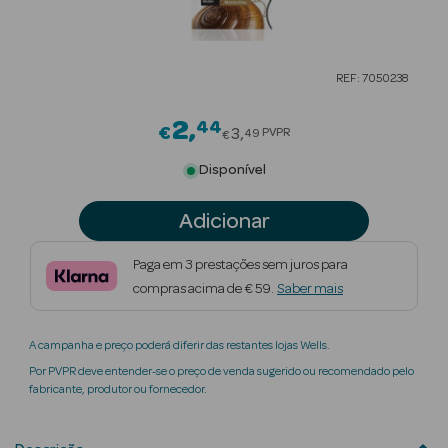
Beauty Season
Cuidados de
REF: 7050238
Cabelo
2
44
Price reduced from
Beauty Season
€
3
PVPR
49
€
Maquilhagem
Disponível
Beauty Season
Adicionar
Maquilhagem
Luxo
Paga em 3 prestações sem juros para
compras acima de € 59.
Saber mais
Beauty Season
Nutricosmética
A campanha e preço poderá diferir das restantes lojas Wells.
Beauty Season
Por PVPR deve entender-se o preço de venda sugerido ou recomendado pelo
Perfumes
fabricante, produtor ou fornecedor.
Beauty Season