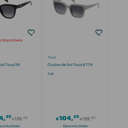
s disponíveis
Tous
Sol Tous 39
Óculos de Sol Tous B77V
1 un
25
25
Price reduced from
Price reduced f
4
104
00
00
139
€
139
€
€
sconto Direto
Desconto Direto