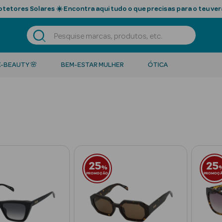
tetores Solares ☀️ Encontra aqui tudo o que precisas para o teu ver
K-BEAUTY 🌸
BEM-ESTAR MULHER
ÓTICA
25
25
%
PROMOÇÃO
PROMOÇ