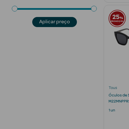
25
%
Aplicar preço
PROMOÇÃO
Tous
Óculos de 
M22MNPPR
1 un