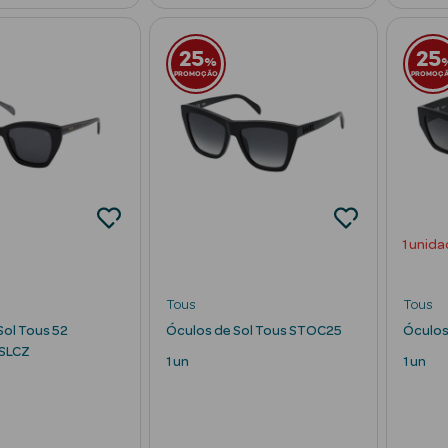
25
25
%
PROMOÇÃO
PROMOÇ
1 unida
Tous
Tous
Sol Tous 52
Óculos de Sol Tous STOC25
Óculos
SLCZ
1 un
1 un