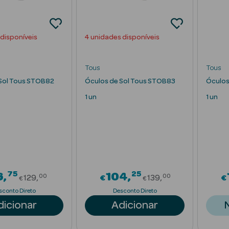
 disponíveis
4 unidades disponíveis
Tous
Tous
Sol Tous STOB82
Óculos de Sol Tous STOB83
Óculos
1 un
1 un
75
25
Price reduced from
Price reduced f
6
104
00
00
129
€
139
€
€
€
sconto Direto
Desconto Direto
dicionar
Adicionar