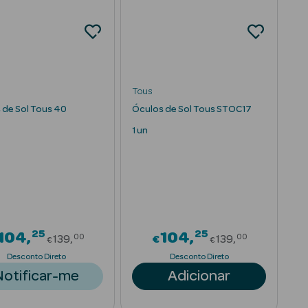
Tous
 de Sol Tous 40
Óculos de Sol Tous STOC17
1 un
25
25
rom
Price reduced from
Price reduce
104
104
00
00
139
€
139
€
€
Desconto Direto
Desconto Direto
Notificar-me
Adicionar