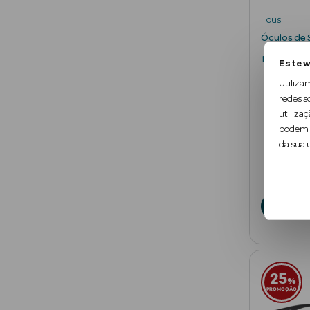
Tous
Óculos de
1 un
Este w
Utiliza
redes s
utilizaç
podem c
da sua u
12
€
De
A
25
%
PROMOÇÃO