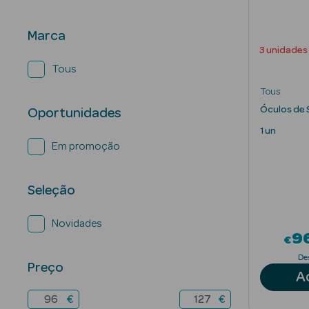
Marca
3 unidades
Tous
Tous
Óculos de 
Oportunidades
1 un
Em promoção
Seleção
Novidades
9
€
De
Preço
A
€
€