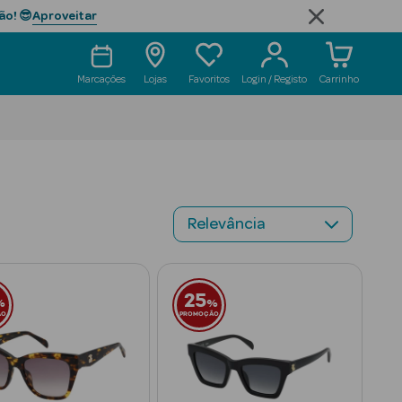
Aproveitar
ão! 😎
Marcações
Lojas
Favoritos
Login / Registo
Carrinho
25
%
%
ÃO
PROMOÇÃO