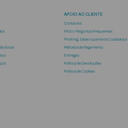
APOIO AO CLIENTE
Contactos
dos
FAQ's: Perguntas Frequentes
Phishing: Sabe o que é e os Cuidados a
e Social
Métodos de Pagamento
osco
Entregas
iços
Política de Devoluções
Política de Cookies