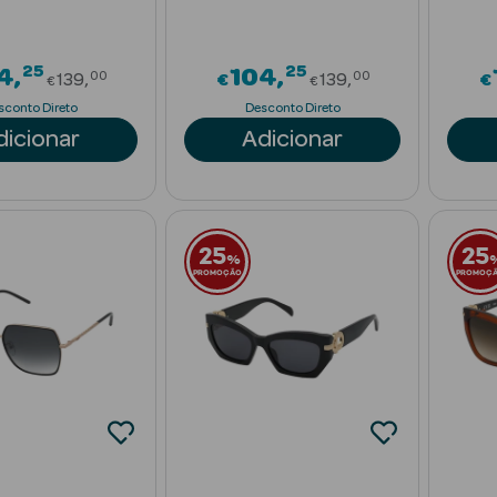
25
25
Price reduced from
Price reduced f
4
104
00
00
139
€
139
€
€
€
sconto Direto
Desconto Direto
dicionar
Adicionar
25
25
%
PROMOÇÃO
PROMOÇ