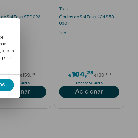
Tous
 de Sol Tous STOC22
Óculos de Sol Tous 424S 58
0301
1 un
de
 sua
, que as
 partir
25
25
rom
Price reduced from
Price reduce
119
104
00
00
159
€
139
€
€
Desconto Direto
Desconto Direto
OS
Adicionar
Adicionar