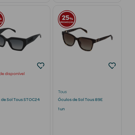
25
%
%
ÃO
PROMOÇÃO
de disponível
Tous
 de Sol Tous STOC24
Óculos de Sol Tous 89E
1 un