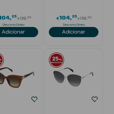
25
25
rom
Price reduced from
Price reduce
104
104
00
00
139
€
139
€
€
Desconto Direto
Desconto Direto
Adicionar
Adicionar
25
%
%
ÃO
PROMOÇÃO