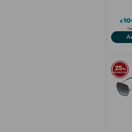
10
€
De
A
25
%
PROMOÇÃO