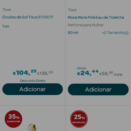
Tous
Tous
Óculos de Sol Tous STOC17
More More Pink Eau de Toilette
Perfume para Mulher
1 un
50 ml
+2 Tamanho(s)
Ver Tudo
Solares
desde
25
Price reduced from
44
104
Price red
24
00
60
€
139
€
59
€
€
PVPR
Corpo
Desconto Direto
Adicionar
Adicionar
Rosto
Lábios
35
25
Solares Bebé e
%
%
Criança
SOBRE PVPR
PROMOÇÃO