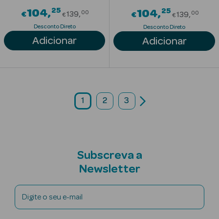
Mulher
25
Price reduced from
25
104
Price re
104
00
00
€
139
€
139
€
€
Eau de Parfum
Desconto Direto
Desconto Direto
Adicionar
Adicionar
Eau de Toilette
Brumas
Perfumadas
1
2
3
Ver Tudo
Subscreva a
Perfumes
Newsletter
Homem
Eau de Parfum
Digite o seu e-mail
Eau de Toilette