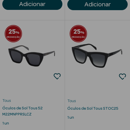
Adicionar
Adicionar
Limpeza Facial
Desmaquilhantes
25
25
%
%
Água Micelar
PROMOÇÃO
PROMOÇÃO
Solares
Máscaras
Faciais
Água Termal
Esfoliantes
Tous
Tous
Lábios
Óculos de Sol Tous 52
Óculos de Sol Tous STOC25
M22MNPPRSLCZ
1 un
Coffrets
1 un