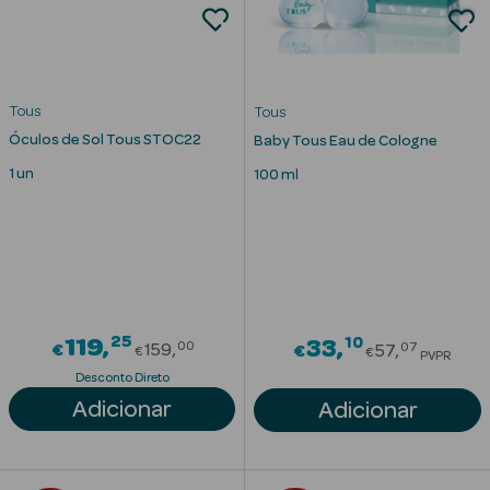
nte
Tous
Tous
Óculos de Sol Tous STOC22
Baby Tous Eau de Cologne
Ver Tudo
Estética
1 un
100 ml
Vouchers
Oferta Estética
25
Price reduced from
10
119
Price redu
33
00
07
€
159
€
57
€
€
PVPR
Desconto Direto
eleza - Beauty
Adicionar
Adicionar