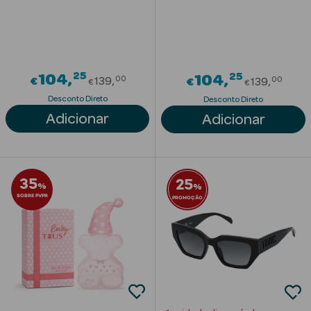
Acessórios
25
Price reduced from
25
104
Price re
104
00
00
€
139
€
139
€
€
Desconto Direto
Desconto Direto
Ver Tudo
Adicionar
Adicionar
Cosmética
Corpo
Hidratantes
35
25
%
%
SOBRE PVPR
PROMOÇÃO
Banho
Protetores
Solares
Refirmantes