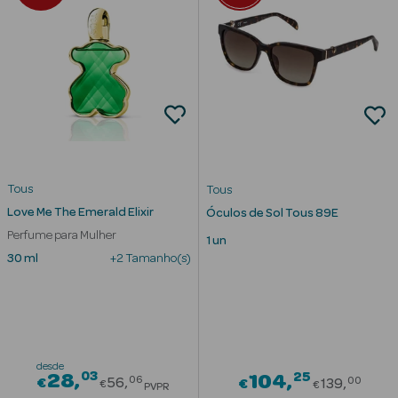
Corporais
Coffrets
Acessórios
Tous
Tous
Ver Tudo
Love Me The Emerald Elixir
Óculos de Sol Tous 89E
Cosmética
Perfume para Mulher
1 un
Rosto Luxo
30 ml
+2 Tamanho(s)
Hidratantes
Séruns Faciais
desde
Contorno de
03
Price reduced from
25
28
Price re
104
06
00
€
56
€
139
€
€
PVPR
Olhos