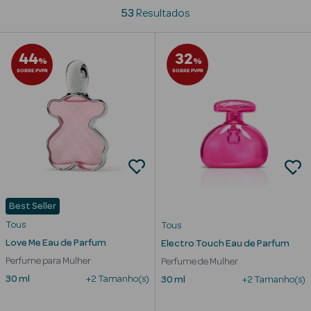
53
Resultados
Beauty Season
Cuidados de
44
32
Cabelo
%
%
SOBRE PVPR
SOBRE PVPR
Beauty Season
Maquilhagem
Beauty Season
Maquilhagem
Luxo
Beauty Season
Best Seller
Nutricosmética
Tous
Tous
Love Me Eau de Parfum
Electro Touch Eau de Parfum
Beauty Season
Perfume para Mulher
Perfume de Mulher
Perfumes
30 ml
+2 Tamanho(s)
30 ml
+2 Tamanho(s)
Beauty Season