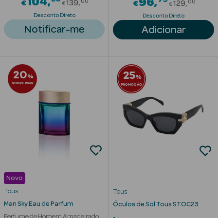
Price reduced from
104
Price red
96
00
00
€
139
€
129
€
€
Solares com
Desconto Direto
Desconto Direto
Cor
Notificar-me
Adicionar
20
25
%
%
SOBRE PVPR
PROMOÇÃO
Ver Tudo
Necessidades
da Pele
Acne
Anti idade
Novo
Celulite
Tous
Tous
Cicatrizes
Man Sky Eau de Parfum
Óculos de Sol Tous STOC23
Perfume de Homem Amadeirado