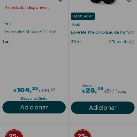
4 unidades disponíveis
Cuidados de
Best Seller
Mãos
Tous
Tous
Óculos de Sol Tous STOB83
Coffrets
Love Me The Onyx Eau de Parfum
1 un
30 ml
+2 Tamanho(s)
Ver Tudo
Protetores
desde
25
Price reduced from
06
104
Price red
28
00
Solares
01
€
139
€
51
€
€
PVPR
Desconto Direto
Protetores
Adicionar
Adicionar
Solares de
Rosto
Protetores
25
25