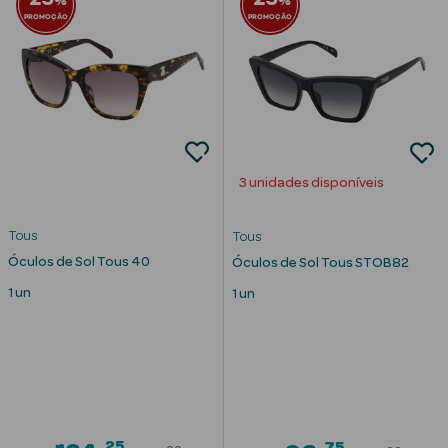
%
%
Solares de
PROMOÇÃO
PROMOÇÃO
Corpo
Protetores
Solares Infantis
After Sun
3 unidades disponíveis
Bronzeadores
Tous
Autobronzeadores
Tous
Óculos de Sol Tous 40
Óculos de Sol Tous STOB82
Protetores
1 un
1 un
Solares Cabelo
Protetores
Solares para
Lábios
Protetores
25
75