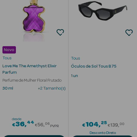
mética Rosto e
Novo
Ver Tudo
Tous
Tous
Cosmética
Love Me The Amethyst Elixir
Óculos de Sol Tous B75
Rosto
Parfum
1 un
Perfume de Mulher Floral Frutado
Hidratantes
30 ml
+2 Tamanho(s)
Séruns Faciais
Creme de Olhos
desde
44
Price reduced from
25
36
Price re
104
06
00
Anti-
€
56
€
139
€
€
PVPR
envelhecimento
Desconto Direto