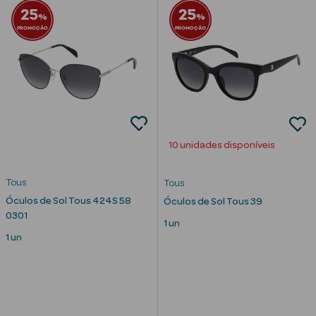
25
25
%
%
PROMOÇÃO
PROMOÇÃO
10 unidades disponíveis
Tous
Tous
Óculos de Sol Tous 424S 58
Óculos de Sol Tous 39
0301
1 un
1 un
erfumes
Ver Tudo
Perfumes