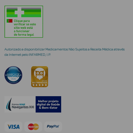
mética Rosto e
Autorizado a disponibilizar Medicamentos Não Sujeitos a Receita Médica através
Ver Tudo
da Internet pelo INFARMED, I.P.
Cosmética
Rosto
Hidratantes
Séruns Faciais
Creme de Olhos
Anti-
envelhecimento