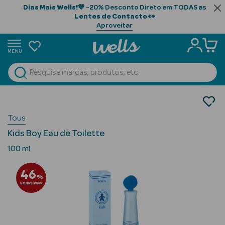
Dias Mais Wells!
💙 -20% Desconto Direto em TODAS as
Lentes de Contacto
👀
Aproveitar
MENU
portunidades
Ver Tudo
Beauty Season
Perfumes
Perfumes Criança
Beauty Season
Tous
Cabelo
Kids Boy Eau de Toilette
Profissional
100 ml
Beauty Season
46
Cosmética
%
SOBRE PVPR
Beauty Season
Cosmética
Luxo