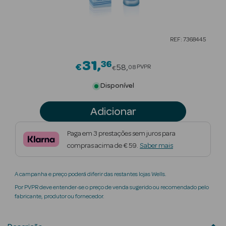
Beauty Season
Cuidados de
REF: 7368445
Cabelo
31
36
Price reduced from
Beauty Season
€
58
PVPR
08
€
Maquilhagem
Disponível
Beauty Season
Adicionar
Maquilhagem
Luxo
Paga em 3 prestações sem juros para
compras acima de € 59.
Saber mais
Beauty Season
Nutricosmética
A campanha e preço poderá diferir das restantes lojas Wells.
Beauty Season
Por PVPR deve entender-se o preço de venda sugerido ou recomendado pelo
Perfumes
fabricante, produtor ou fornecedor.
Beauty Season