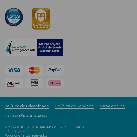
mética Rosto e
Ver Tudo
Cosmética
Rosto
Hidratantes
Séruns Faciais
Política de Privacidade
Política de Serviços
Mapa do Site
Creme de Olhos
Livro de Reclamações
Anti-
© COPYRIGHT 2025 PHARMACONTINENTE – SAÚDE E
HIGIENE, S.A.
envelhecimento
Todos os direitos reservados