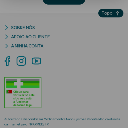
Topo
SOBRE NÓS
APOIO AO CLIENTE
A MINHA CONTA
Ver Tudo
Solares
Corpo
Rosto
Lábios
Solares Bebé e
Criança
Autorizado a disponibilizar Medicamentos Não Sujeitos a Receita Médica através
da Internet pelo INFARMED, I.P.