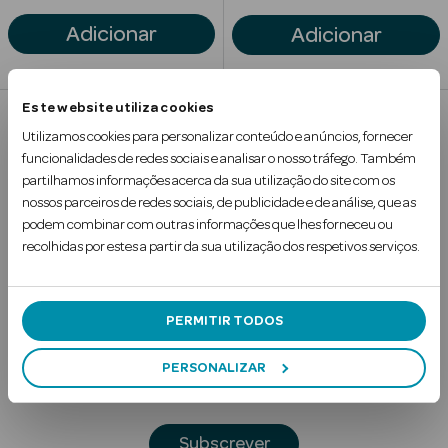
Solares
Adicionar
Adicionar
Este website utiliza cookies
Utilizamos cookies para personalizar conteúdo e anúncios, fornecer
1
funcionalidades de redes sociais e analisar o nosso tráfego. Também
partilhamos informações acerca da sua utilização do site com os
nossos parceiros de redes sociais, de publicidade e de análise, que as
podem combinar com outras informações que lhes forneceu ou
recolhidas por estes a partir da sua utilização dos respetivos serviços.
Subscreva a
a Pesada
Newsletter
PERMITIR TODOS
Digite o seu e-mail
PERSONALIZAR
Subscrever