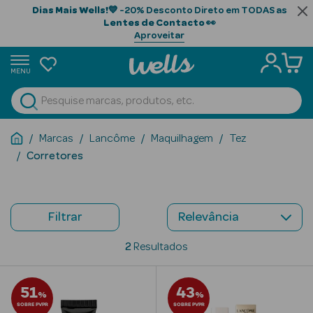
Dias Mais Wells!
💙 -20% Desconto Direto em TODAS as
Lentes de Contacto
👀
Aproveitar
MENU
portunidades
Ver Tudo
Beauty Season
Marcas
Lancôme
Maquilhagem
Tez
Corretores
Beauty Season
Cabelo
Profissional
Filtrar
Beauty Season
Cosmética
2
Resultados
Beauty Season
51
43
Cosmética
%
%
SOBRE PVPR
Luxo
SOBRE PVPR