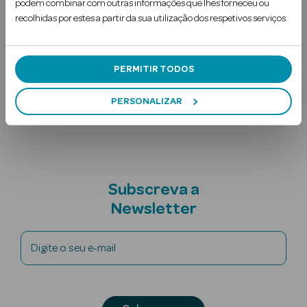
podem combinar com outras informações que lhes forneceu ou
Ler mais
recolhidas por estes a partir da sua utilização dos respetivos serviços.
Uso Recomendado
Ingredientes
PERMITIR TODOS
Nota adicional
PERSONALIZAR
Ver Tudo
Solares
Corpo
Subscreva a
Newsletter
Rosto
Lábios
Digite o seu e-mail
Solares Bebé e
Criança