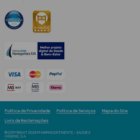
Limpeza Facial
Desmaquilhantes
Água Micelar
Solares
Máscaras
Faciais
Água Termal
Esfoliantes
Política de Privacidade
Política de Serviços
Mapa do Site
Lábios
Livro de Reclamações
Coffrets
© COPYRIGHT 2025 PHARMACONTINENTE – SAÚDE E
HIGIENE, S.A.