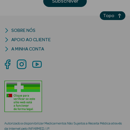
Subscrever
Topo
SOBRE NÓS
mética Rosto e
APOIO AO CLIENTE
A MINHA CONTA
Ver Tudo
Cosmética
Rosto
Hidratantes
Séruns Faciais
Creme de Olhos
Anti-
Autorizado a disponibilizar Medicamentos Não Sujeitos a Receita Médica através
envelhecimento
da Internet pelo INFARMED, I.P.