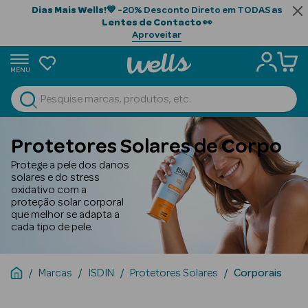
Dias Mais Wells!
💙 -20% Desconto Direto em TODAS as
Lentes de Contacto
👀
Aproveitar
MENU
portunidades
Ver Tudo
Beauty Season
Protetores Solares de Corpo
Beauty Season
Protege a pele dos danos
Cabelo
solares e do stress
oxidativo com a
Profissional
proteção solar corporal
que melhor se adapta a
Beauty Season
cada tipo de pele.
Cosmética
Beauty Season
Marcas
ISDIN
Protetores Solares
Corporais
Cosmética
Luxo