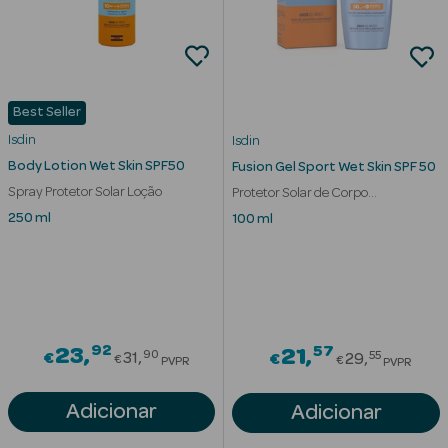
Cuidados de
Mãos
Coffrets
Best Seller
Isdin
Isdin
Body Lotion Wet Skin SPF50
Fusion Gel Sport Wet Skin SPF 50
Spray Protetor Solar Loção
Protetor Solar de Corpo
Refrescante
250 ml
100 ml
Ver Tudo
Protetores
Solares
Protetores
92
Price reduced from
57
23
Price redu
21
90
55
€
31
€
29
€
€
PVPR
PVPR
Solares de
Rosto
Adicionar
Adicionar
Protetores