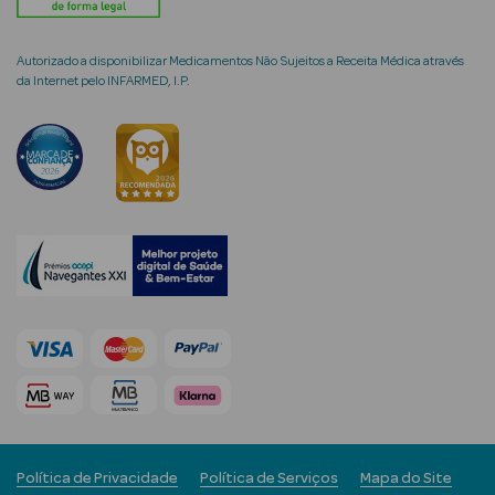
Autorizado a disponibilizar Medicamentos Não Sujeitos a Receita Médica através
da Internet pelo INFARMED, I.P.
nte
Ver Tudo
Estética
Vouchers
Oferta Estética
eleza - Beauty
Política de Privacidade
Política de Serviços
Mapa do Site