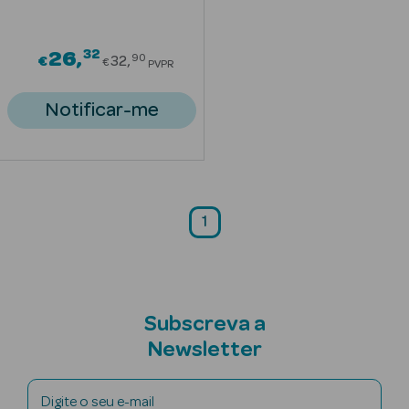
Solares com
Cor
32
Price reduced from
26
90
€
32
€
PVPR
Notificar-me
Ver Tudo
Necessidades
da Pele
1
Acne
Anti idade
Subscreva a
Celulite
Newsletter
Cicatrizes
Digite o seu e-mail