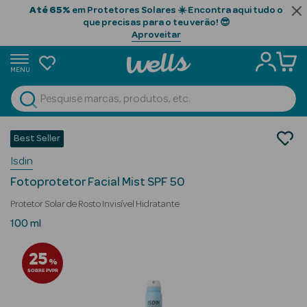
Até 65%
em Protetores Solares ☀️ Encontra aqui tudo o
que precisas para o teu verão! 😎
Aproveitar
MENU
portunidades
Ver Tudo
Beauty Season
Cosmética Rosto e Corpo
Best Seller
Protetores Solares
Beauty Season
Isdin
Protetores Solares de Rosto
Cabelo
Fotoprotetor Facial Mist SPF 50
Profissional
Protetor Solar de Rosto Invisível Hidratante
Beauty Season
100 ml
Cosmética
25
%
Beauty Season
SOBRE PVPR
Cosmética
Luxo