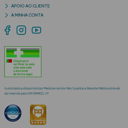
APOIO AO CLIENTE
A MINHA CONTA
mética Rosto e
Ver Tudo
Cosmética
Rosto
Hidratantes
Autorizado a disponibilizar Medicamentos Não Sujeitos a Receita Médica através
Séruns Faciais
da Internet pelo INFARMED, I.P.
Creme de Olhos
Anti-
envelhecimento