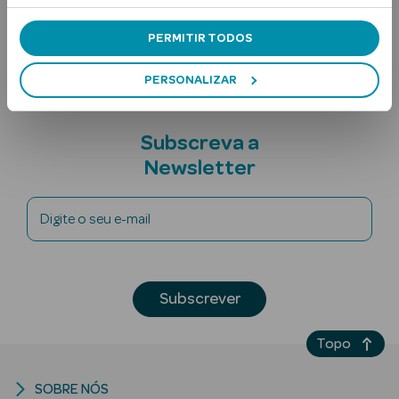
Nota adicional
PERMITIR TODOS
PERSONALIZAR
Subscreva a
Newsletter
Ver Tudo
Solares
Digite o seu e-mail
Corpo
Rosto
Subscrever
Lábios
Topo
Solares Bebé e
Criança
SOBRE NÓS