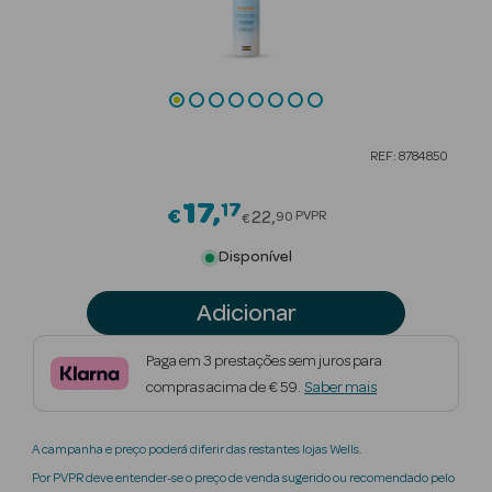
Beauty Season
Cuidados de
Cabelo
Beauty Season
REF: 8784850
Maquilhagem
17
17
Price reduced from
€
Beauty Season
22
PVPR
90
€
Maquilhagem
Disponível
Luxo
Adicionar
Beauty Season
Nutricosmética
Paga em 3 prestações sem juros para
compras acima de € 59.
Saber mais
Beauty Season
Perfumes
A campanha e preço poderá diferir das restantes lojas Wells.
Beauty Season
Por PVPR deve entender-se o preço de venda sugerido ou recomendado pelo