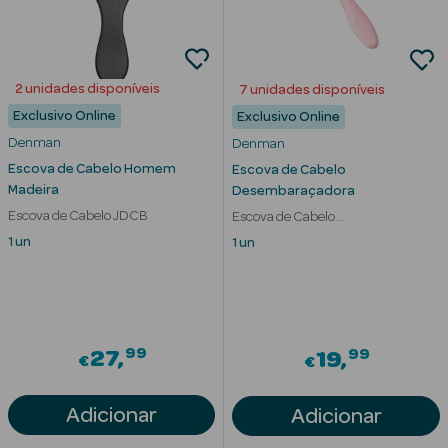
Desodorizantes
Esfoliantes
Corporais
2 unidades disponíveis
7 unidades disponíveis
Cicatrizantes
Exclusivo Online
Exclusivo Online
Denman
Denman
Depilatórios
Escova de Cabelo Homem
Escova de Cabelo
Madeira
Desembaraçadora
Estrias
Escova de Cabelo JDCB
Escova de Cabelo
Desembaraçadora D90L
1 un
1 un
Bronzeadores
Cuidados de
Mãos
99
99
27
19
€
€
Cuidados de
Pés
Adicionar
Adicionar
Massajadores