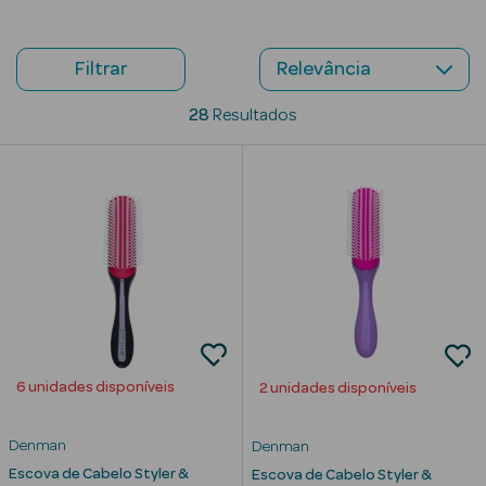
Beauty Season
Cuidados de
Filtrar
Cabelo
28
Resultados
Beauty Season
Maquilhagem
Beauty Season
Maquilhagem
Luxo
Beauty Season
Nutricosmética
6 unidades disponíveis
2 unidades disponíveis
Beauty Season
Perfumes
Denman
Denman
Beauty Season
Escova de Cabelo Styler &
Escova de Cabelo Styler &