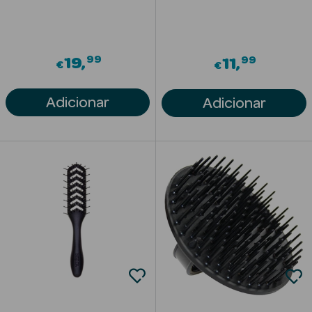
Solares com
Cor
99
99
19
11
€
€
Adicionar
Adicionar
Ver Tudo
Necessidades
da Pele
Acne
Anti idade
Celulite
Cicatrizes