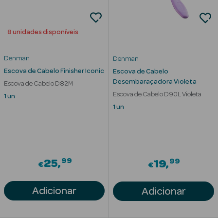
8 unidades disponíveis
Denman
Denman
Escova de Cabelo Finisher Iconic
Escova de Cabelo
Desembaraçadora Violeta
Escova de Cabelo D82M
Ver Tudo
Escova de Cabelo D90L Violeta
1 un
Solares
1 un
Corpo
Rosto
99
99
25
19
€
€
Lábios
Adicionar
Adicionar
Solares Bebé e
Criança