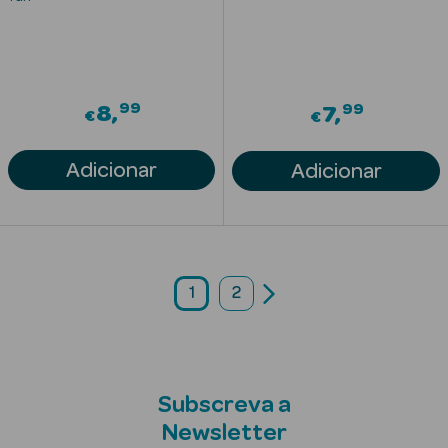
Mulher
Eau de Parfum
Eau de Toilette
99
99
8
7
€
€
Brumas
Perfumadas
Adicionar
Adicionar
1
2
Ver Tudo
Perfumes
Homem
Eau de Parfum
Subscreva a
Newsletter
Eau de Toilette