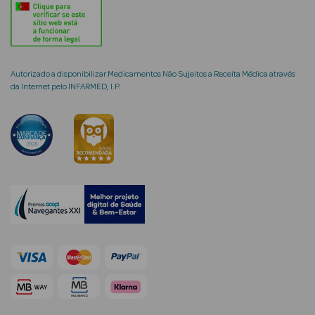
Ver Tudo
Coffrets
Autorizado a disponibilizar Medicamentos Não Sujeitos a Receita Médica através
da Internet pelo INFARMED, I.P.
Coffrets de
Mulher
Coffrets de
Homem