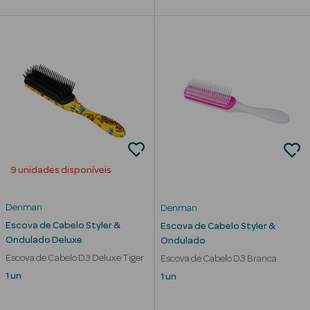
Corporais
Coffrets
Acessórios
Ver Tudo
9 unidades disponíveis
Cosmética
Rosto Luxo
Denman
Denman
Escova de Cabelo Styler &
Escova de Cabelo Styler &
Hidratantes
Ondulado Deluxe
Ondulado
Escova de Cabelo D3 Deluxe Tiger
Escova de Cabelo D3 Branca
Séruns Faciais
1 un
1 un
Contorno de
Olhos