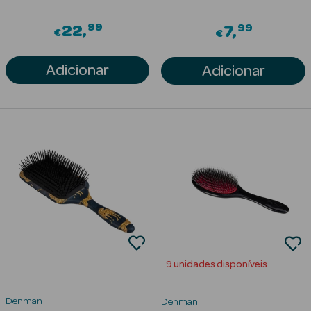
Limpeza Facial
99
99
22
7
€
€
Desmaquilhantes
Adicionar
Adicionar
Água Micelar
Solares
Máscaras
Faciais
Água Termal
Esfoliantes
Lábios
9 unidades disponíveis
Coffrets
Denman
Denman