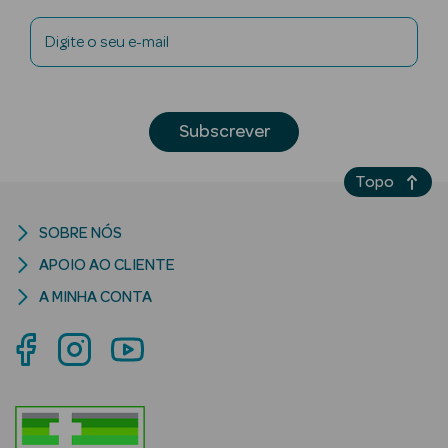
Digite o seu e-mail
Subscrever
riança
Ver Tudo
Topo
Perfumes
Unissexo
SOBRE NÓS
APOIO AO CLIENTE
Eau de Parfum
A MINHA CONTA
Eau de Toilette
Águas de
Colónia