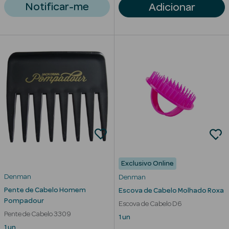
Notificar-me
Adicionar
Exclusivo Online
Denman
Denman
erfumes
Pente de Cabelo Homem
Escova de Cabelo Molhado Roxa
Pompadour
Ver Tudo
Escova de Cabelo D6
Pente de Cabelo 3309
Perfumes
1 un
1 un