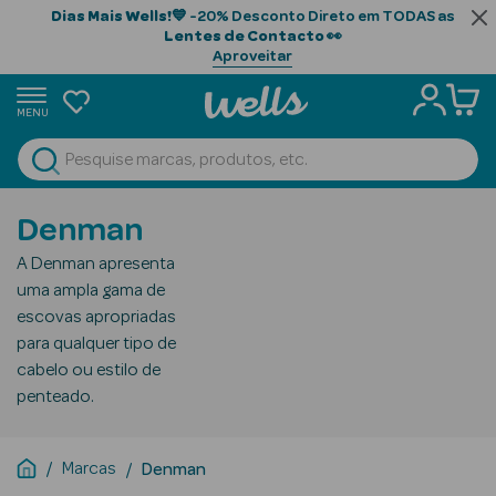
Dias Mais Wells!
💙 -20% Desconto Direto em TODAS as
Lentes de Contacto
👀
Aproveitar
MENU
portunidades
Ver Tudo
Beauty Season
Denman
Beauty Season
A Denman apresenta
Cabelo
uma ampla gama de
Profissional
escovas apropriadas
para qualquer tipo de
Beauty Season
cabelo ou estilo de
Cosmética
penteado.
Beauty Season
Cosmética
Marcas
Denman
Luxo