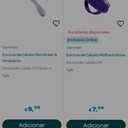
Cuidados de
Mãos
Coffrets
5 unidades disponíveis
Exclusivo Online
Denman
Denman
Escova de Cabelo Mini Styler &
Escova de Cabelo Molhado Rosa
Ondulado
Escova de Cabelo D6
Escova de Cabelo D14 Branca
1 un
Ver Tudo
1 un
Protetores
Solares
Protetores
Solares de
99
99
9
7
€
€
Rosto
Protetores
Adicionar
Adicionar