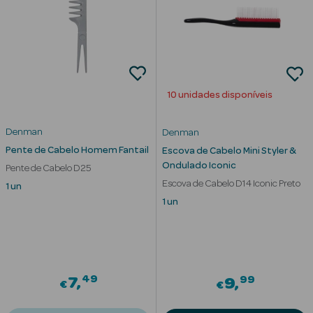
nte
Ver Tudo
10 unidades disponíveis
Estética
Denman
Denman
Vouchers
Pente de Cabelo Homem Fantail
Escova de Cabelo Mini Styler &
Oferta Estética
Ondulado Iconic
Pente de Cabelo D25
Escova de Cabelo D14 Iconic Preto
1 un
1 un
eleza - Beauty
49
99
7
9
€
€