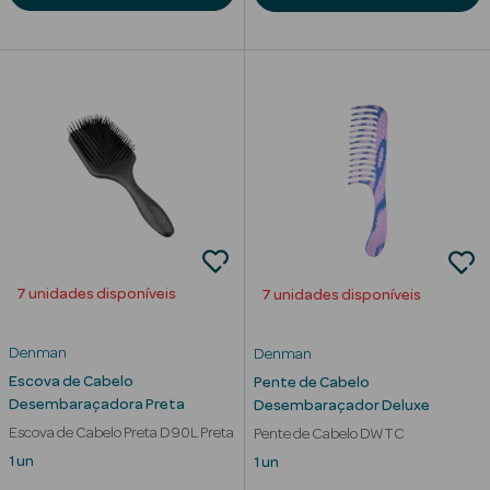
Solares de
Corpo
Protetores
Solares Infantis
After Sun
Bronzeadores
Autobronzeadores
7 unidades disponíveis
7 unidades disponíveis
Protetores
Solares Cabelo
Denman
Denman
Escova de Cabelo
Pente de Cabelo
Protetores
Desembaraçadora Preta
Desembaraçador Deluxe
Solares para
Escova de Cabelo Preta D90L Preta
Pente de Cabelo DWTC
Lábios
1 un
1 un
Protetores