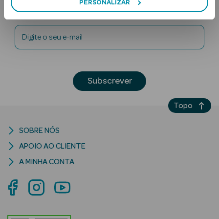
PERSONALIZAR
Newsletter
Digite o seu e-mail
Subscrever
Ver Tudo
Solares
Topo
Corpo
SOBRE NÓS
APOIO AO CLIENTE
Rosto
A MINHA CONTA
Lábios
Solares Bebé e
Criança