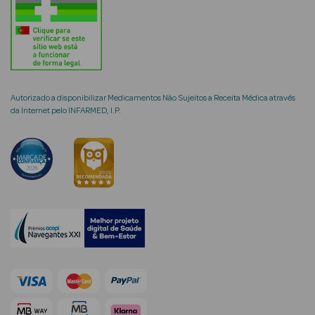
mética Rosto e
Autorizado a disponibilizar Medicamentos Não Sujeitos a Receita Médica através
da Internet pelo INFARMED, I.P.
Ver Tudo
Cosmética
Rosto
Hidratantes
Séruns Faciais
Creme de Olhos
Anti-
envelhecimento