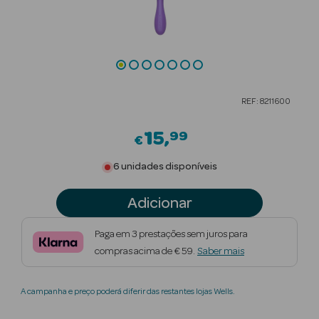
Beauty Season
Cuidados de
Cabelo
Beauty Season
REF: 8211600
Maquilhagem
15
99
€
Beauty Season
Maquilhagem
6 unidades disponíveis
Luxo
Adicionar
Beauty Season
Nutricosmética
Paga em 3 prestações sem juros para
compras acima de € 59.
Saber mais
Beauty Season
Perfumes
A campanha e preço poderá diferir das restantes lojas Wells.
Beauty Season