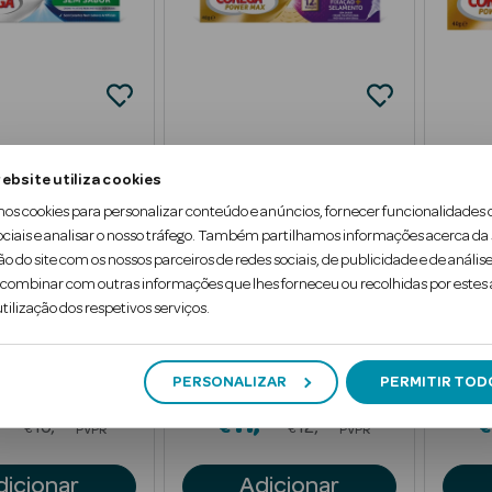
ebsite utiliza cookies
Corega
Corega
mos cookies para personalizar conteúdo e anúncios, fornecer funcionalidades 
ador Prótese Sem
Creme Fixador Máximo
Creme 
ociais e analisar o nosso tráfego. Também partilhamos informações acerca da
Selamento
Confo
ão do site com os nossos parceiros de redes sociais, de publicidade e de análise
40 gr
40 gr
ombinar com outras informações que lhes forneceu ou recolhidas por estes a
tilização dos respetivos serviços.
PERSONALIZAR
PERMITIR TOD
89
24
Price reduced from
Price reduced fr
11
99
49
10
€
12
€
€
€
PVPR
PVPR
dicionar
Adicionar