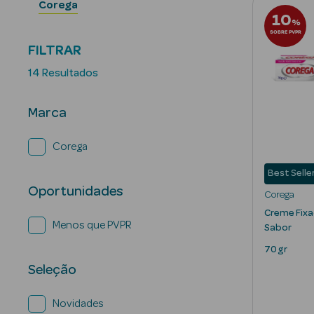
Corega
10
%
SOBRE PVPR
FILTRAR
14 Resultados
Marca
Corega
Best Selle
Oportunidades
Corega
Creme Fix
Menos que PVPR
Sabor
70 gr
Seleção
Novidades