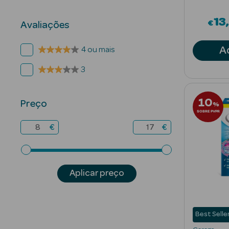
13
€
Avaliações
A
4 ou mais
3
10
Preço
%
SOBRE PVPR
€
€
Aplicar preço
Best Selle