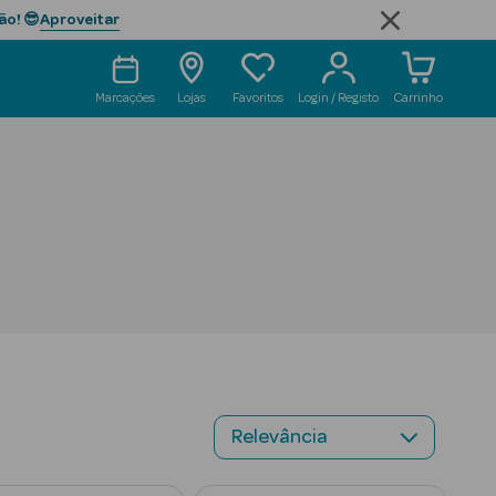
Aproveitar
ão! 😎
Marcações
Lojas
Favoritos
Login / Registo
Carrinho