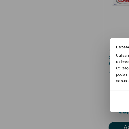
Este w
Corega
Utiliza
Creme Fix
redes s
Sabor
utilizaç
40 gr
podem c
da sua u
9
€
A