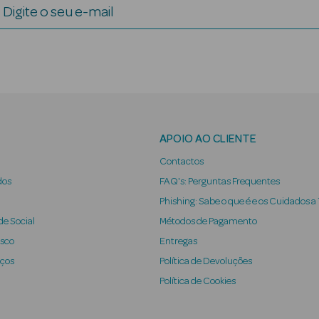
Digite o seu e-mail
APOIO AO CLIENTE
Contactos
dos
FAQ's: Perguntas Frequentes
Phishing: Sabe o que é e os Cuidados a
e Social
Métodos de Pagamento
osco
Entregas
iços
Política de Devoluções
Política de Cookies