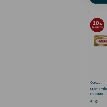
10
%
SOBRE PVPR
Corega
Creme Máxi
Frescura
40 gr