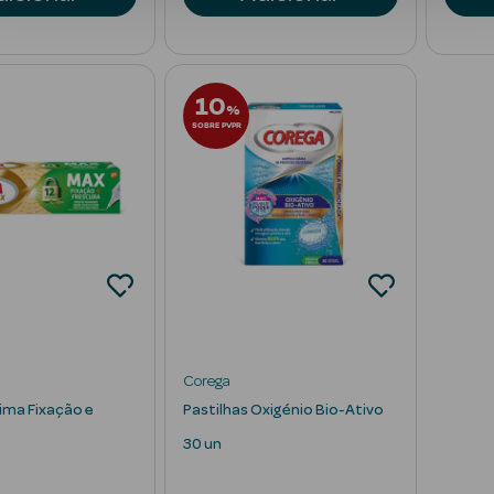
10
%
SOBRE PVPR
Corega
ma Fixação e
Pastilhas Oxigénio Bio-Ativo
30 un