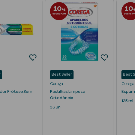
10
10
%
SOBRE PVPR
SOBRE PV
r
Best Seller
Best S
Corega
Corega
ador Prótese Sem
Pastilhas Limpeza
Espuma
Ortodôncia
125 ml
36 un