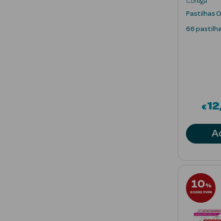
Corega
Pastilhas 
66 pastilh
12
€
A
10
%
SOBRE PVPR