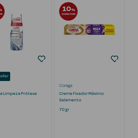
10
%
%
PR
SOBRE PVPR
eller
Corega
 Limpeza Prótese
Creme Fixador Máximo
Selamento
70 gr