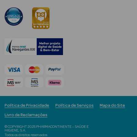
Corporais
Coffrets
Acessórios
Ver Tudo
Cosmética
Rosto Luxo
Hidratantes
Política de Privacidade
Política de Serviços
Mapa do Site
Séruns Faciais
Livro de Reclamações
© COPYRIGHT 2025 PHARMACONTINENTE – SAÚDE E
Contorno de
HIGIENE, S.A.
Todos os direitos reservados
Olhos