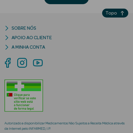
Desodorizantes
Topo
Esfoliantes
Corporais
SOBRE NÓS
Cicatrizantes
APOIO AO CLIENTE
Depilatórios
A MINHA CONTA
Estrias
Bronzeadores
Cuidados de
Mãos
Cuidados de
Pés
Autorizado a disponibilizar Medicamentos Não Sujeitos a Receita Médica através
Massajadores
da Internet pelo INFARMED, I.P.