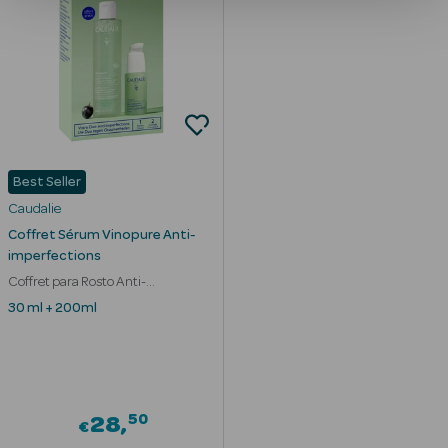
Limpeza Facial
Desmaquilhantes
Água Micelar
Solares
Best Seller
Máscaras
Caudalie
Faciais
Coffret Sérum Vinopure Anti-
imperfections
Água Termal
Coffret para Rosto Anti-
imperfeições
30 ml + 200ml
Esfoliantes
Lábios
Coffrets
50
28
€