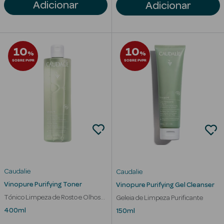
Solares
Adicionar
Adicionar
10
10
%
%
SOBRE PVPR
SOBRE PVPR
a Pesada
Caudalie
Caudalie
Vinopure Purifying Toner
Vinopure Purifying Gel Cleanser
Tónico Limpeza de Rosto e Olhos
Geleia de Limpeza Purificante
Hidratante
400ml
150ml