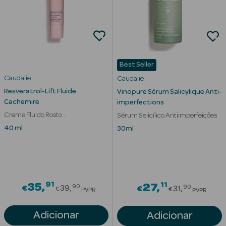
Desodorizantes
Esfoliantes
Corporais
Cicatrizantes
Best Seller
Caudalie
Caudalie
Depilatórios
Resveratrol-Lift Fluide
Vinopure Sérum Salicylique Anti-
Cachemire
Estrias
imperfections
Creme Fluido Rosto
Sérum Selicílico Antiimperfeições
Bronzeadores
Antienvelhecimento Firmeza
40 ml
30ml
Cuidados de
Mãos
Cuidados de
91
Price reduced from
11
35
Price redu
27
90
90
€
39
€
31
€
€
PVPR
PVPR
Pés
Adicionar
Adicionar
Massajadores