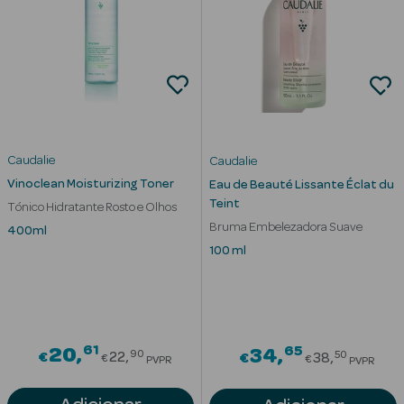
Cuidados de
Mãos
Coffrets
Caudalie
Caudalie
Vinoclean Moisturizing Toner
Eau de Beauté Lissante Éclat du
Teint
Tónico Hidratante Rosto e Olhos
Ver Tudo
Bruma Embelezadora Suave
400ml
Protetores
100 ml
Solares
Protetores
Solares de
61
Rosto
Price reduced from
65
20
Price red
34
90
50
€
22
€
38
€
€
PVPR
PVPR
Protetores