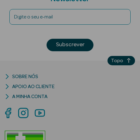
Digite o seu e-mail
riança
Subscrever
Ver Tudo
Topo
Perfumes
Unissexo
SOBRE NÓS
Eau de Parfum
APOIO AO CLIENTE
A MINHA CONTA
Eau de Toilette
Águas de
Colónia