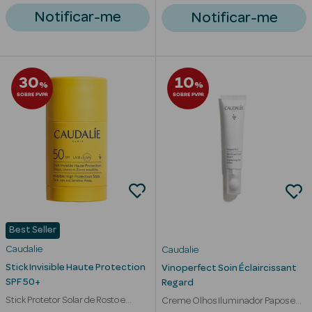
Notificar-me
Notificar-me
30
10
%
%
SOBRE PVPR
SOBRE PVPR
Best Seller
erfumes
Caudalie
Caudalie
Stick Invisible Haute Protection
Vinoperfect Soin Éclaircissant
Ver Tudo
SPF 50+
Regard
Perfumes
Stick Protetor Solar de Rosto e
Creme Olhos Iluminador Papos e