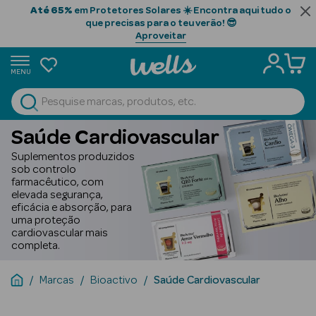
Até 65%
em Protetores Solares ☀️ Encontra aqui tudo o
que precisas para o teu verão! 😎
Aproveitar
MENU
portunidades
Ver Tudo
Beauty Season
Saúde Cardiovascular
Suplementos produzidos
Beauty Season
sob controlo
Cabelo
farmacêutico, com
elevada segurança,
Profissional
eficácia e absorção, para
uma proteção
Beauty Season
cardiovascular mais
Cosmética
completa.
Beauty Season
Marcas
Bioactivo
Saúde Cardiovascular
Cosmética
Luxo