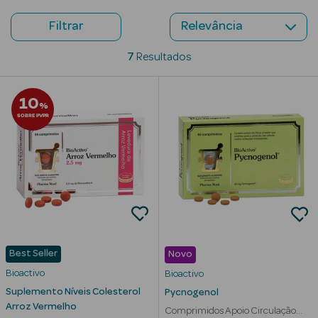
Beauty Season
Filtrar
Cuidados de
7
Resultados
Cabelo
Beauty Season
10
%
Maquilhagem
SOBRE PVPR
Beauty Season
Maquilhagem
Luxo
Beauty Season
Nutricosmética
Best Seller
Novo
Beauty Season
Perfumes
Bioactivo
Bioactivo
Suplemento Níveis Colesterol
Pycnogenol
Beauty Season
Arroz Vermelho
Comprimidos Apoio Circulação