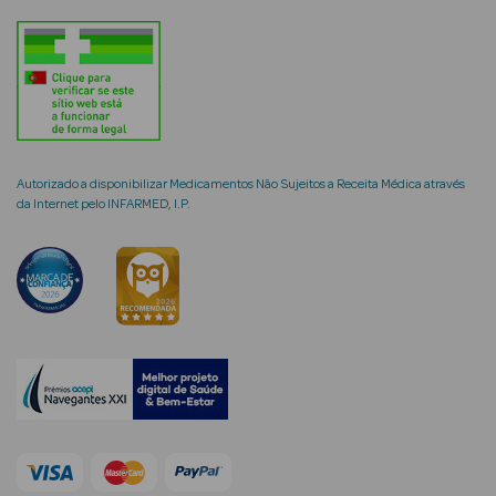
Corporais
Coffrets
Acessórios
Autorizado a disponibilizar Medicamentos Não Sujeitos a Receita Médica através
da Internet pelo INFARMED, I.P.
Ver Tudo
Cosmética
Rosto Luxo
Hidratantes
Séruns Faciais
Contorno de
Olhos