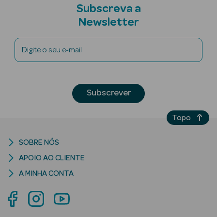
Desodorizantes
Subscreva a
Newsletter
Esfoliantes
Corporais
Digite o seu e-mail
Cicatrizantes
Depilatórios
Subscrever
Estrias
Topo
Bronzeadores
Cuidados de
SOBRE NÓS
Mãos
APOIO AO CLIENTE
A MINHA CONTA
Cuidados de
Pés
Massajadores