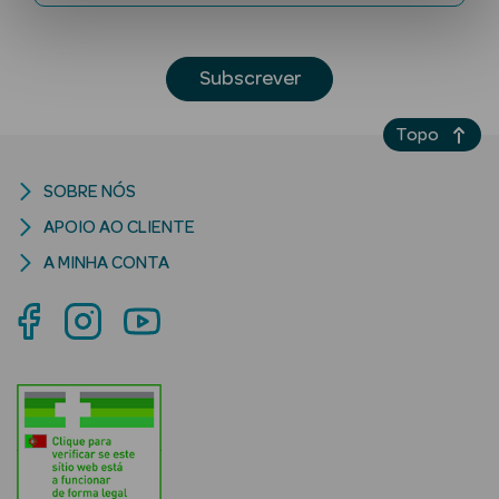
Subscrever
Topo
SOBRE NÓS
Ver Tudo
APOIO AO CLIENTE
Solares
A MINHA CONTA
Corpo
Rosto
Lábios
Solares Bebé e
Criança