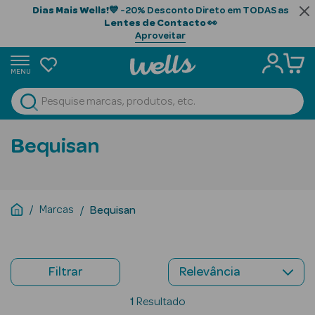
Dias Mais Wells!
💙 -20% Desconto Direto em TODAS as
Lentes de Contacto
👀
Aproveitar
MENU
portunidades
Ver Tudo
Beauty Season
Bequisan
Beauty Season
Cabelo
Profissional
Marcas
Bequisan
Beauty Season
Cosmética
Filtrar
Beauty Season
Cosmética
1
Resultado
Luxo