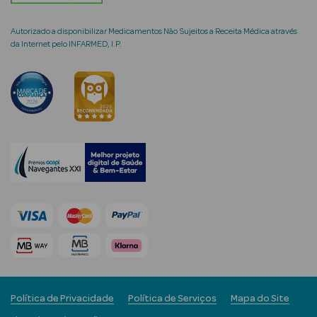
Autorizado a disponibilizar Medicamentos Não Sujeitos a Receita Médica através
da Internet pelo INFARMED, I.P.
mética Rosto e
Ver Tudo
Cosmética
Rosto
Hidratantes
Séruns Faciais
Creme de Olhos
Anti-
Política de Privacidade
Política de Serviços
Mapa do Site
envelhecimento