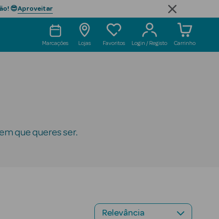
Aproveitar
ão! 😎
Marcações
Lojas
Favoritos
Login / Registo
Carrinho
em que queres ser.