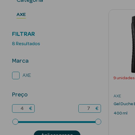
Categoria
AXE
FILTRAR
8 Resultados
Marca
AXE
9 unidades
Preço
AXE
Gel Duche 
€
€
400 ml