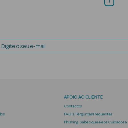
1
Digite o seu e-mail
APOIO AO CLIENTE
Contactos
dos
FAQ's: Perguntas Frequentes
Phishing: Sabe o que é e os Cuidados a