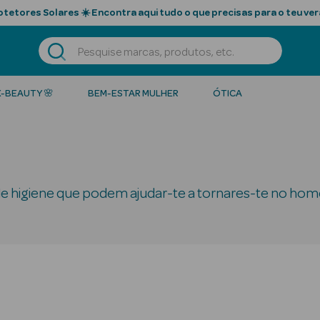
tetores Solares ☀️ Encontra aqui tudo o que precisas para o teu ver
K-BEAUTY 🌸
BEM-ESTAR MULHER
ÓTICA
 higiene que podem ajudar-te a tornares-te no hom