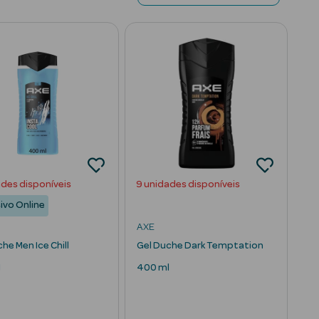
ades disponíveis
9 unidades disponíveis
ivo Online
AXE
he Men Ice Chill
Gel Duche Dark Temptation
l
400 ml