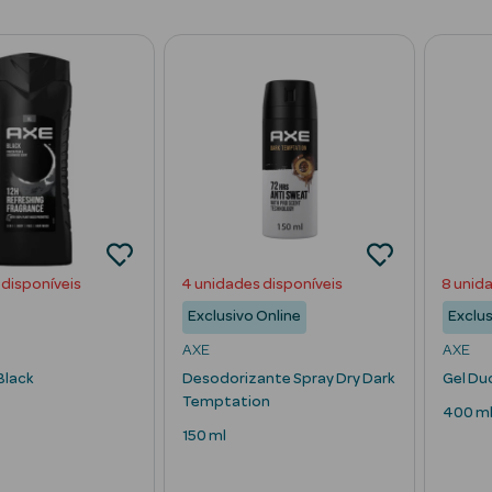
 disponíveis
4 unidades disponíveis
8 unid
Exclusivo Online
Exclus
AXE
AXE
Black
Desodorizante Spray Dry Dark
Gel Duc
Temptation
400 m
150 ml