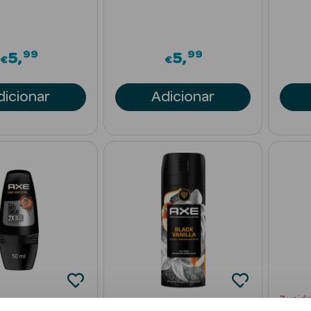
99
99
5
5
€
€
dicionar
Adicionar
7 unid