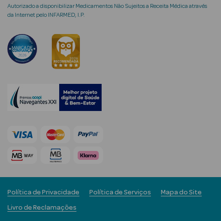
Autorizado a disponibilizar Medicamentos Não Sujeitos a Receita Médica através
da Internet pelo INFARMED, I.P.
mética Rosto e
Ver Tudo
Cosmética
Rosto
Hidratantes
Séruns Faciais
Creme de Olhos
Política de Privacidade
Política de Serviços
Mapa do Site
Anti-
Livro de Reclamações
envelhecimento