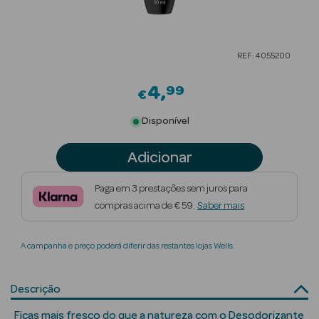
Beauty Season
Cuidados de
REF: 4055200
Cabelo
4
99
Beauty Season
€
Maquilhagem
Disponível
Beauty Season
Adicionar
Maquilhagem
Luxo
Paga em 3 prestações sem juros para
compras acima de € 59.
Saber mais
Beauty Season
Nutricosmética
A campanha e preço poderá diferir das restantes lojas Wells.
Beauty Season
Perfumes
Descrição
Beauty Season
Ficas mais fresco do que a natureza com o Desodorizante