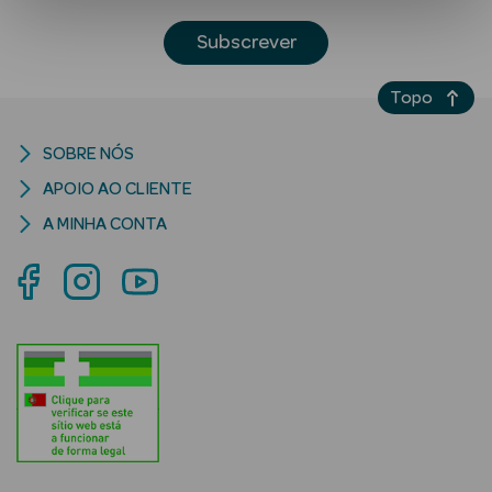
Subscrever
Topo
SOBRE NÓS
APOIO AO CLIENTE
Ver Tudo
A MINHA CONTA
Solares
Corpo
Rosto
Lábios
Solares Bebé e
Criança