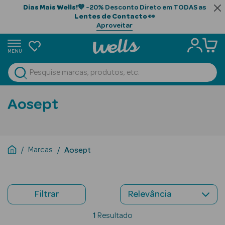
Dias Mais Wells!
💙 -20% Desconto Direto em TODAS as
Lentes de Contacto
👀
Aproveitar
MENU
portunidades
Ver Tudo
Beauty Season
Aosept
Beauty Season
Cabelo
Profissional
Marcas
Aosept
Beauty Season
Cosmética
Filtrar
Beauty Season
Cosmética
1
Resultado
Luxo