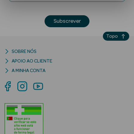
Subscrever
Topo
SOBRE NÓS
Ver Tudo
APOIO AO CLIENTE
Solares
A MINHA CONTA
Corpo
Rosto
Lábios
Solares Bebé e
Criança