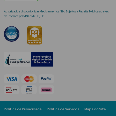
Autorizado a disponibilizar Medicamentos Não Sujeitos a Receita Médica através
da Internet pelo INFARMED, I.P.
mética Rosto e
Ver Tudo
Cosmética
Rosto
Hidratantes
Séruns Faciais
Creme de Olhos
Anti-
Política de Privacidade
Política de Serviços
Mapa do Site
envelhecimento