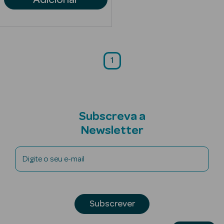
Anti-
envelhecimento
Limpeza Facial
1
Desmaquilhantes
Esfoliantes
Subscreva a
Máscaras
Newsletter
Faciais
Lábios
Digite o seu e-mail
Solares
Coffrets
Subscrever