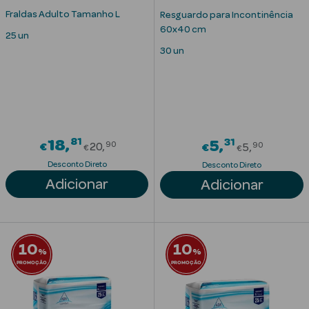
Fraldas Adulto Tamanho L
Resguardo para Incontinência
60x40 cm
25 un
30 un
Ver Tudo
81
Price reduced from
31
18
Price red
5
90
90
€
20
Solares
€
5
€
€
Desconto Direto
Desconto Direto
Corpo
Adicionar
Adicionar
Rosto
Lábios
10
10
%
%
PROMOÇÃO
PROMOÇÃO
Solares Bebé e
Criança