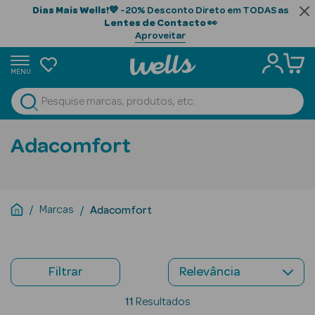
Dias Mais Wells!
💙 -20% Desconto Direto em TODAS as
Lentes de Contacto
👀
Aproveitar
MENU
portunidades
Ver Tudo
Beauty Season
Adacomfort
Beauty Season
Cabelo
Profissional
Marcas
Adacomfort
Beauty Season
Cosmética
Filtrar
Beauty Season
Cosmética
11
Resultados
Luxo