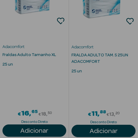
mética Rosto e
Adacomfort
Adacomfort
Fraldas Adulto Tamanho XL
Ver Tudo
FRALDA ADULTO TAM. S 25UN
ADACOMFORT
Cosmética
25 un
Rosto
25 un
Hidratantes
Séruns Faciais
65
Creme de Olhos
Price reduced from
88
16
Price red
11
50
20
€
18
€
13
€
€
Desconto Direto
Desconto Direto
Anti-
Adicionar
Adicionar
envelhecimento