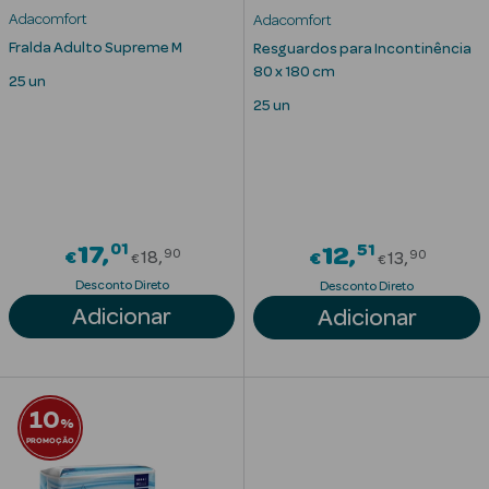
Desodorizantes
Adacomfort
Adacomfort
Esfoliantes
Fralda Adulto Supreme M
Resguardos para Incontinência
80 x 180 cm
Corporais
25 un
25 un
Cicatrizantes
Depilatórios
Estrias
01
Price reduced from
51
17
Price red
12
90
90
€
18
€
13
€
€
Bronzeadores
Desconto Direto
Desconto Direto
Adicionar
Adicionar
Cuidados de
Mãos
Cuidados de
10
Pés
%
PROMOÇÃO
Massajadores