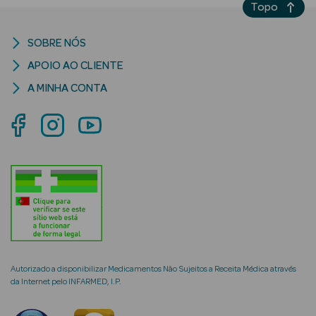
Topo
SOBRE NÓS
APOIO AO CLIENTE
Ver Tudo
Cosmética
A MINHA CONTA
Corpo Luxo
Hidratantes
Banho
Desodorizantes
Refirmantes
Protetores
Autorizado a disponibilizar Medicamentos Não Sujeitos a Receita Médica através
Solares
da Internet pelo INFARMED, I.P.
Bronzeadores