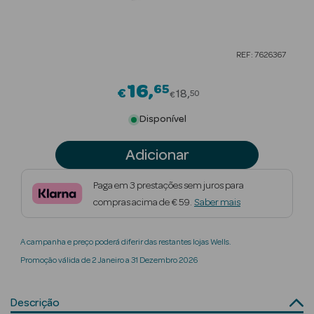
Beauty Season
Cuidados de
REF: 7626367
Cabelo
16
65
Price reduced from
Beauty Season
€
18
50
€
Maquilhagem
Disponível
Beauty Season
Adicionar
Maquilhagem
Luxo
Paga em 3 prestações sem juros para
compras acima de € 59.
Saber mais
Beauty Season
Nutricosmética
A campanha e preço poderá diferir das restantes lojas Wells.
Beauty Season
Promoção válida de 2 Janeiro a 31 Dezembro 2026
Perfumes
Beauty Season
Descrição