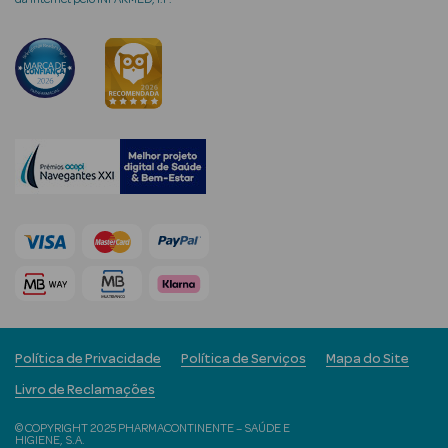
mética Rosto e
Ver Tudo
Cosmética
Rosto
Hidratantes
Séruns Faciais
Política de Privacidade
Política de Serviços
Mapa do Site
Creme de Olhos
Livro de Reclamações
Anti-
© COPYRIGHT 2025 PHARMACONTINENTE – SAÚDE E
envelhecimento
HIGIENE, S.A.