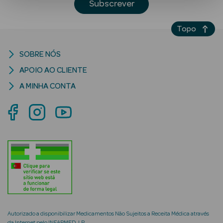
Subscrever
Topo
SOBRE NÓS
APOIO AO CLIENTE
A MINHA CONTA
Ver Tudo
Solares
Corpo
Rosto
Lábios
Solares Bebé e
Criança
Autorizado a disponibilizar Medicamentos Não Sujeitos a Receita Médica através
da Internet pelo INFARMED, I.P.