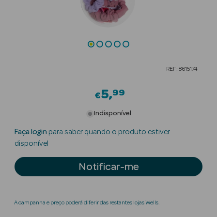
Beauty Season
Cuidados de
Cabelo
Beauty Season
REF: 8615174
Maquilhagem
5
99
€
Beauty Season
Maquilhagem
Indisponível
Luxo
Faça login
para saber quando o produto estiver
Beauty Season
disponível
Nutricosmética
Notificar-me
Beauty Season
Perfumes
A campanha e preço poderá diferir das restantes lojas Wells.
Beauty Season