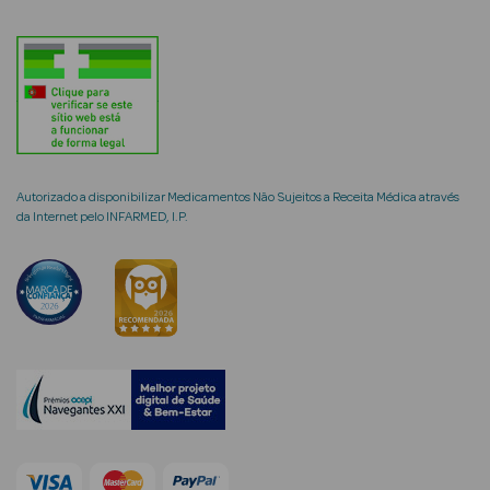
mética Rosto e
Ver Tudo
Autorizado a disponibilizar Medicamentos Não Sujeitos a Receita Médica através
da Internet pelo INFARMED, I.P.
Cosmética
Rosto
Hidratantes
Séruns Faciais
Creme de Olhos
Anti-
envelhecimento