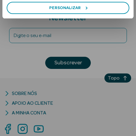
PERSONALIZAR
Subscreva a
Newsletter
Digite o seu e-mail
Ver Tudo
Subscrever
Solares
Topo
Corpo
Rosto
SOBRE NÓS
APOIO AO CLIENTE
Lábios
A MINHA CONTA
Solares Bebé e
Criança