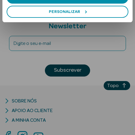
PERSONALIZAR
Subscreva a
Newsletter
Digite o seu e-mail
Ver Tudo
Solares
Subscrever
Corpo
Topo
Rosto
SOBRE NÓS
Lábios
APOIO AO CLIENTE
Solares Bebé e
A MINHA CONTA
Criança