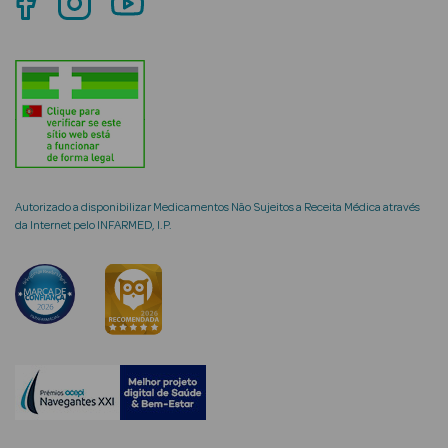
mética Rosto e
Ver Tudo
Cosmética
Autorizado a disponibilizar Medicamentos Não Sujeitos a Receita Médica através
da Internet pelo INFARMED, I.P.
Rosto
Hidratantes
Séruns Faciais
Creme de Olhos
Anti-
envelhecimento