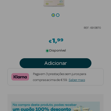
Beauty Season
Cuidados de
Cabelo
REF: 6913870
Beauty Season
Maquilhagem
1
99
€
Beauty Season
Disponível
Maquilhagem
Luxo
Adicionar
Beauty Season
Paga em 3 prestações sem juros para
Nutricosmética
compras acima de € 59.
Saber mais
Beauty Season
Perfumes
Beauty Season