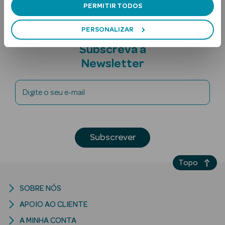
PERMITIR TODOS
PERSONALIZAR
Subscreva a
Newsletter
Digite o seu e-mail
Ver Tudo
Solares
Corpo
Subscrever
Rosto
Topo
Lábios
SOBRE NÓS
Solares Bebé e
APOIO AO CLIENTE
Criança
A MINHA CONTA