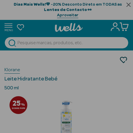
Dias Mais Wells!
💙 -20% Desconto Direto em TODAS as
Lentes de Contacto
👀
Aproveitar
MENU
portunidades
Ver Tudo
Beauty Season
Bebé e Mamã
Hidratação
Beauty Season
Klorane
Hidratantes Rosto
Cabelo
Leite Hidratante Bebé
Profissional
500 ml
Beauty Season
25
Cosmética
%
SOBRE PVPR
Beauty Season
Cosmética
Luxo