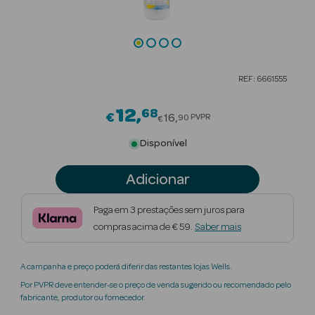
Beauty Season
Cuidados de
Cabelo
REF: 6661555
Beauty Season
Maquilhagem
12
68
Price reduced from
€
16
PVPR
90
€
Beauty Season
Disponível
Maquilhagem
Luxo
Adicionar
Beauty Season
Paga em 3 prestações sem juros para
Nutricosmética
compras acima de € 59.
Saber mais
Beauty Season
A campanha e preço poderá diferir das restantes lojas Wells.
Perfumes
Por PVPR deve entender-se o preço de venda sugerido ou recomendado pelo
fabricante, produtor ou fornecedor.
Beauty Season