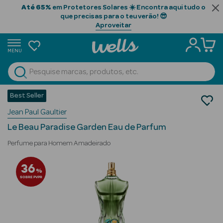
Até 65%
em Protetores Solares ☀️ Encontra aqui tudo o
que precisas para o teu verão! 😎
Aproveitar
MENU
portunidades
Ver Tudo
Beauty Season
Best Seller
Perfumes
Jean Paul Gaultier
Perfumes Homem
Beauty Season
Eau de Parfum
Cabelo
Le Beau Paradise Garden Eau de Parfum
Profissional
Perfume para Homem Amadeirado
Beauty Season
36
%
Cosmética
SOBRE PVPR
Beauty Season
Cosmética
Luxo