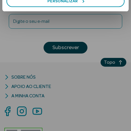
PERSONALIZAR
Newsletter
Digite o seu e-mail
Subscrever
Ver Tudo
Topo
Solares
Corpo
SOBRE NÓS
APOIO AO CLIENTE
Rosto
A MINHA CONTA
Lábios
Solares Bebé e
Criança