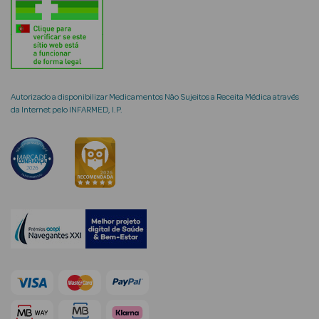
mética Rosto e
Autorizado a disponibilizar Medicamentos Não Sujeitos a Receita Médica através
da Internet pelo INFARMED, I.P.
Ver Tudo
Cosmética
Rosto
Hidratantes
Séruns Faciais
Creme de Olhos
Anti-
envelhecimento