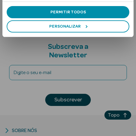
Nota adicional
PERMITIR TODOS
PERSONALIZAR
Subscreva a
Newsletter
Ver Tudo
Solares
Digite o seu e-mail
Corpo
Rosto
Subscrever
Lábios
Topo
Solares Bebé e
Criança
SOBRE NÓS