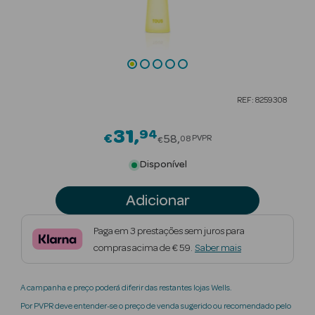
Beauty Season
Cuidados de
Cabelo
Beauty Season
REF: 8259308
Maquilhagem
31
94
Price reduced from
€
Beauty Season
58
PVPR
08
€
Maquilhagem
Disponível
Luxo
Adicionar
Beauty Season
Nutricosmética
Paga em 3 prestações sem juros para
compras acima de € 59.
Saber mais
Beauty Season
Perfumes
A campanha e preço poderá diferir das restantes lojas Wells.
Beauty Season
Por PVPR deve entender-se o preço de venda sugerido ou recomendado pelo