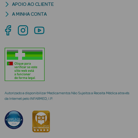
APOIO AO CLIENTE
A MINHA CONTA
mética Rosto e
Ver Tudo
Cosmética
Rosto
Hidratantes
Autorizado a disponibilizar Medicamentos Não Sujeitos a Receita Médica através
Séruns Faciais
da Internet pelo INFARMED, I.P.
Creme de Olhos
Anti-
envelhecimento