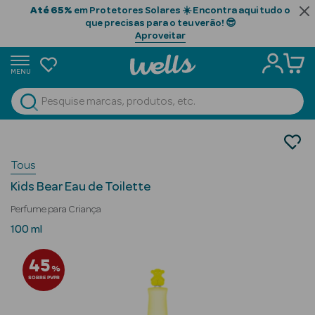
Até 65%
em Protetores Solares ☀️ Encontra aqui tudo o
que precisas para o teu verão! 😎
Aproveitar
MENU
portunidades
Ver Tudo
Beauty Season
Perfumes
Perfumes Criança
Beauty Season
Tous
Cabelo
Kids Bear Eau de Toilette
Profissional
Perfume para Criança
Beauty Season
100 ml
Cosmética
45
%
Beauty Season
SOBRE PVPR
Cosmética
Luxo