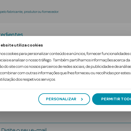
elo fabricante, produtor ou fornecedor.
redientes
ebsite utiliza cookies
mos cookies para personalizar conteúdo e anúncios, fornecer funcionalidades 
che Thé des Vignes limpa com suavidade.
ociais e analisar o nosso tráfego. Também partilhamos informações acerca da
ão do site com os nossos parceiros de redes sociais, de publicidade e de análise
 a fragrância icónica Thé des Vignes com notas de a
ombinar com outras informações que lhes forneceu ou recolhidas por estes a
tilização dos respetivos serviços.
PERSONALIZAR
PERMITIR TOD
Digite o seu e-mail