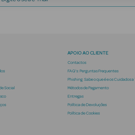
APOIO AO CLIENTE
Contactos
dos
FAQ's: Perguntas Frequentes
Phishing: Sabe o que é e os Cuidados a
e Social
Métodos de Pagamento
osco
Entregas
iços
Política de Devoluções
Política de Cookies