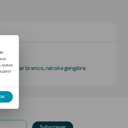
de
 sua
, que as
lmíscar branco, néroli e gengibre.
 partir
OS
Subscrever