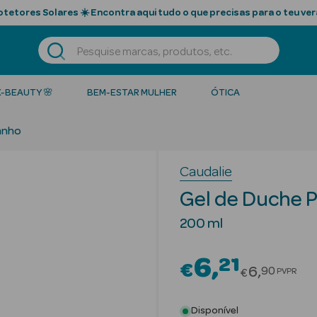
tetores Solares ☀️ Encontra aqui tudo o que precisas para o teu ver
K-BEAUTY 🌸
BEM-ESTAR MULHER
ÓTICA
anho
Caudalie
Gel de Duche 
200 ml
6
21
€
Price red
6
90
PVPR
€
Disponível