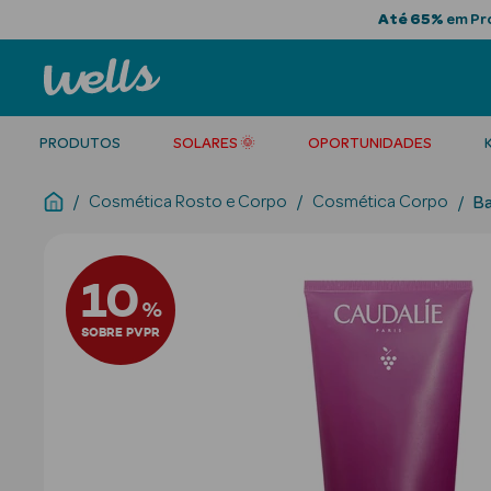
Até 65%
em Pro
PRODUTOS
SOLARES 🌞
OPORTUNIDADES
Cosmética Rosto e Corpo
Cosmética Corpo
B
10
%
SOBRE PVPR