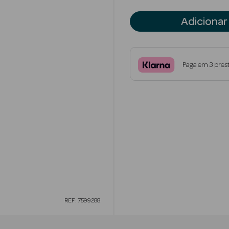
Adicionar
Paga em 3 pres
REF: 7599288