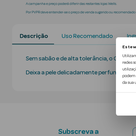
A campanha e preço poderá diferir das restantes lojas Wells.
Por PVPR deve entender-se o preço de venda sugerido ou recomendado p
Descrição
Uso Recomendado
Ing
Este w
Utiliza
Sem sabão e de alta tolerância, o Gel Du
redes s
utilizaç
Deixa a pele delicadamente perfumada com
podem c
da sua u
Subscreva a