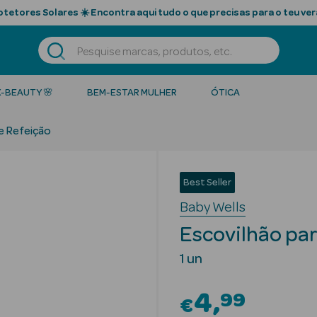
tetores Solares ☀️ Encontra aqui tudo o que precisas para o teu ver
K-BEAUTY 🌸
BEM-ESTAR MULHER
ÓTICA
e Refeição
Best Seller
Baby Wells
Escovilhão par
1 un
4
99
€