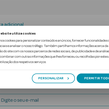
a adicional
ebsite utiliza cookies
mos cookies para personalizar conteúdo e anúncios, fornecer funcionalidades 
 limpeza eficaz do biberão e da tetina. O escovilhã
ociais e analisar o nosso tráfego. Também partilhamos informações acerca da
o e transporte mais prático em viagens.
ão do site com os nossos parceiros de redes sociais, de publicidade e de análise
ombinar com outras informações que lhes forneceu ou recolhidas por estes a
tilização dos respetivos serviços.
PERSONALIZAR
PERMITIR TOD
Digite o seu e-mail