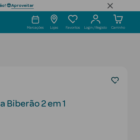
Aproveitar
ão! 😎
Marcações
Lojas
Favoritos
Login / Registo
Carrinho
a Biberão 2 em 1