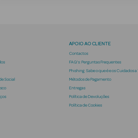
APOIO AO CLIENTE
Contactos
dos
FAQ's: Perguntas Frequentes
Phishing: Sabe o que é e os Cuidados a
e Social
Métodos de Pagamento
osco
Entregas
iços
Política de Devoluções
Política de Cookies