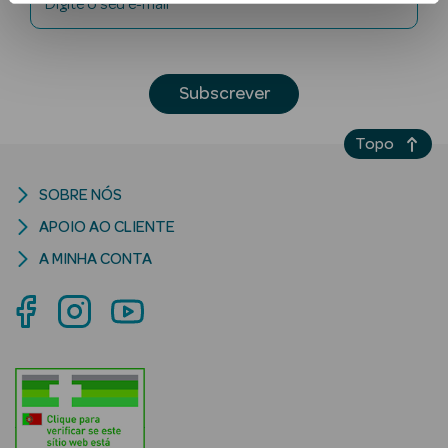
Digite o seu e-mail
Subscrever
Topo
Ver Tudo
SOBRE NÓS
Solares
APOIO AO CLIENTE
Corpo
A MINHA CONTA
Rosto
Lábios
Solares Bebé e
Criança