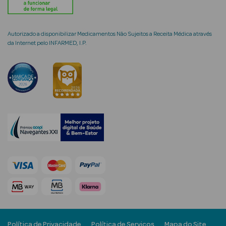
Autorizado a disponibilizar Medicamentos Não Sujeitos a Receita Médica através
da Internet pelo INFARMED, I.P.
mética Rosto e
Ver Tudo
Cosmética
Rosto
Hidratantes
Séruns Faciais
Creme de Olhos
Anti-
envelhecimento
Política de Privacidade
Política de Serviços
Mapa do Site