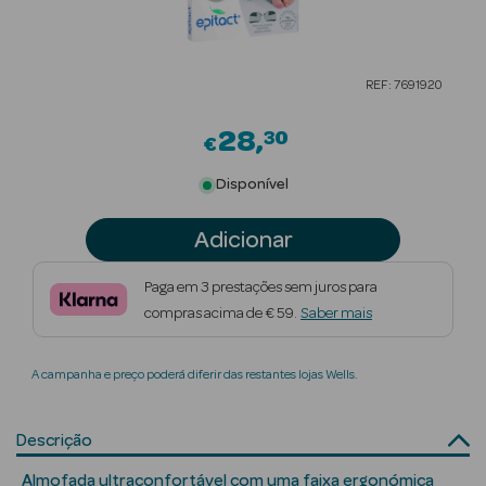
Beauty Season
Cuidados de
REF: 7691920
Cabelo
28
30
Beauty Season
€
Maquilhagem
Disponível
Beauty Season
Adicionar
Maquilhagem
Luxo
Paga em 3 prestações sem juros para
compras acima de € 59.
Saber mais
Beauty Season
Nutricosmética
A campanha e preço poderá diferir das restantes lojas Wells.
Beauty Season
Perfumes
Descrição
Beauty Season
Almofada ultraconfortável com uma faixa ergonómica