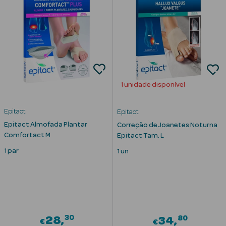
1 unidade disponível
Epitact
Epitact
Epitact Almofada Plantar
Correção de Joanetes Noturna
Comfortact M
Epitact Tam. L
1 par
1 un
erfumes
Ver Tudo
Perfumes
30
80
28
34
€
€