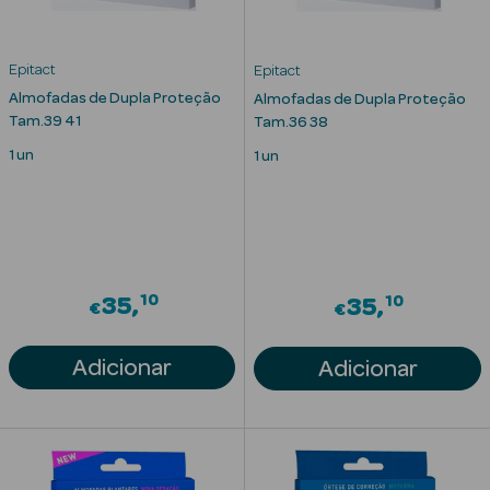
Epitact
Epitact
nte
Almofadas de Dupla Proteção
Almofadas de Dupla Proteção
Tam.39 41
Tam.36 38
Ver Tudo
1 un
1 un
Estética
Vouchers
Oferta Estética
10
10
35
35
€
€
Adicionar
Adicionar
eleza - Beauty