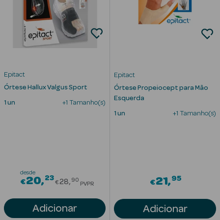
mética Rosto e
Epitact
Epitact
Órtese Hallux Valgus Sport
Ver Tudo
Órtese Propeiocept para Mão
Esquerda
Cosmética
1 un
+1 Tamanho(s)
Rosto
1 un
+1 Tamanho(s)
Hidratantes
Séruns Faciais
desde
23
Creme de Olhos
Price reduced from
95
20
21
90
€
28
€
€
PVPR
Anti-
Adicionar
Adicionar
envelhecimento