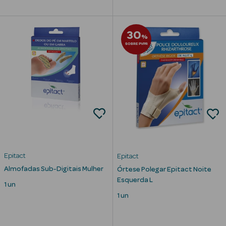
Limpeza Facial
30
%
Desmaquilhantes
SOBRE PVPR
Água Micelar
Solares
Máscaras
Faciais
Água Termal
Epitact
Epitact
Esfoliantes
Almofadas Sub-Digitais Mulher
Órtese Polegar Epitact Noite
Esquerda L
1 un
Lábios
1 un
Coffrets