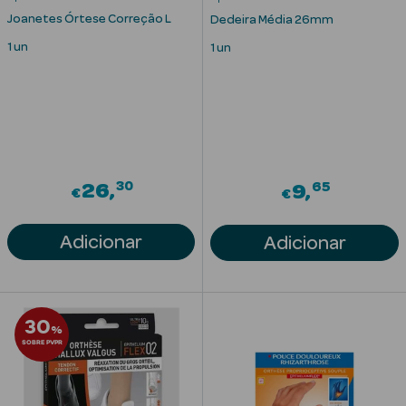
Joanetes Órtese Correção L
Dedeira Média 26mm
1 un
1 un
Ver Tudo
30
65
26
9
€
Solares
€
Corpo
Adicionar
Adicionar
Rosto
Lábios
30
%
SOBRE PVPR
Solares Bebé e
Criança