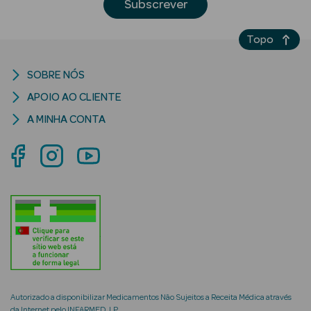
Subscrever
Topo
SOBRE NÓS
riança
APOIO AO CLIENTE
A MINHA CONTA
Ver Tudo
Perfumes
Unissexo
Eau de Parfum
Eau de Toilette
Águas de
Colónia
Autorizado a disponibilizar Medicamentos Não Sujeitos a Receita Médica através
da Internet pelo INFARMED, I.P.