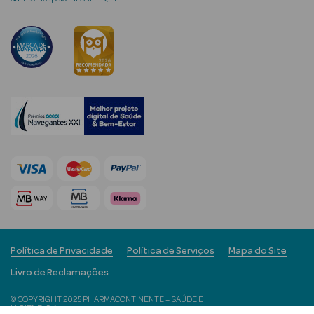
Ver Tudo
Coffrets
Coffrets de
Mulher
Coffrets de
Homem
Política de Privacidade
Política de Serviços
Mapa do Site
Livro de Reclamações
© COPYRIGHT 2025 PHARMACONTINENTE – SAÚDE E
HIGIENE, S.A.