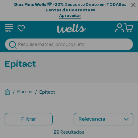
Dias Mais Wells!
💙 -20% Desconto Direto em TODAS as
Lentes de Contacto
👀
Aproveitar
MENU
portunidades
Ver Tudo
Beauty Season
Epitact
Beauty Season
Cabelo
Profissional
Marcas
Epitact
Beauty Season
Cosmética
Filtrar
Beauty Season
Cosmética
29
Resultados
Luxo