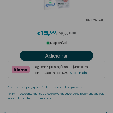
Beauty Season
Cuidados de
REF: 7691921
Cabelo
19
60
Price reduced from
Beauty Season
€
28
PVPR
00
€
Maquilhagem
Disponível
Beauty Season
Adicionar
Maquilhagem
Luxo
Paga em 3 prestações sem juros para
compras acima de € 59.
Saber mais
Beauty Season
Nutricosmética
A campanha e preço poderá diferir das restantes lojas Wells.
Beauty Season
Por PVPR deve entender-se o preço de venda sugerido ou recomendado pelo
Perfumes
fabricante, produtor ou fornecedor.
Beauty Season