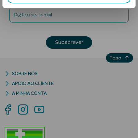
Digite o seu e-mail
Subscrever
Topo
Ver Tudo
Solares
SOBRE NÓS
Corpo
APOIO AO CLIENTE
A MINHA CONTA
Rosto
Lábios
Solares Bebé e
Criança