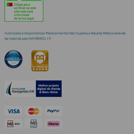
mética Rosto e
Autorizado a disponibilizar Medicamentos Não Sujeitos a Receita Médica através
da Internet pelo INFARMED, I.P.
Ver Tudo
Cosmética
Rosto
Hidratantes
Séruns Faciais
Creme de Olhos
Anti-
envelhecimento