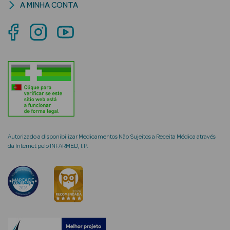
A MINHA CONTA
mética Rosto e
Ver Tudo
Cosmética
Rosto
Autorizado a disponibilizar Medicamentos Não Sujeitos a Receita Médica através
Hidratantes
da Internet pelo INFARMED, I.P.
Séruns Faciais
Creme de Olhos
Anti-
envelhecimento