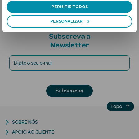
PERMITIR TODOS
PERSONALIZAR
Subscreva a
Newsletter
Ver Tudo
Digite o seu e-mail
Solares
Corpo
Subscrever
Rosto
Topo
Lábios
Solares Bebé e
SOBRE NÓS
Criança
APOIO AO CLIENTE