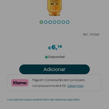
Beauty Season
Cuidados de
Cabelo
Beauty Season
REF: 7157262
Maquilhagem
6
14
€
Beauty Season
Maquilhagem
Disponível
Luxo
Adicionar
Beauty Season
Nutricosmética
Paga em 3 prestações sem juros para
compras acima de € 59.
Saber mais
Beauty Season
Perfumes
A campanha e preço poderá diferir das restantes lojas Wells.
Beauty Season