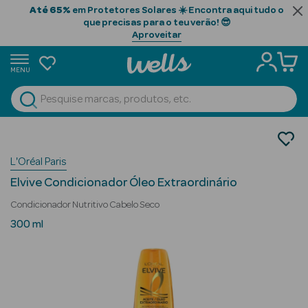
Até 65%
em Protetores Solares ☀️ Encontra aqui tudo o
que precisas para o teu verão! 😎
Aproveitar
MENU
portunidades
Ver Tudo
Beauty Season
Cabelo
Tratamento
Beauty Season
L'Oréal Paris
Condicionadores
Cabelo
Elvive Condicionador Óleo Extraordinário
Profissional
Condicionador Nutritivo Cabelo Seco
Beauty Season
300 ml
Cosmética
Beauty Season
Cosmética
Luxo