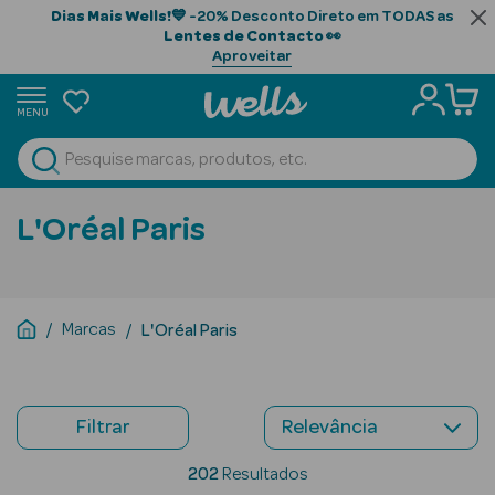
Dias Mais Wells!
💙 -20% Desconto Direto em TODAS as
Lentes de Contacto
👀
Aproveitar
MENU
portunidades
Ver Tudo
Beauty Season
L'Oréal Paris
Beauty Season
Cabelo
Profissional
Marcas
L'Oréal Paris
Beauty Season
Cosmética
Filtrar
Beauty Season
Cosmética
202
Resultados
Luxo