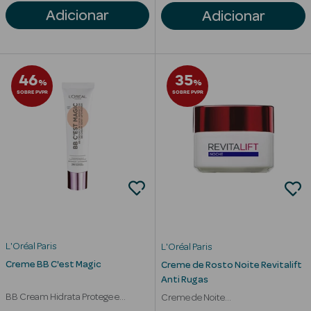
Adicionar
Adicionar
Solares com
Cor
46
35
%
%
SOBRE PVPR
SOBRE PVPR
Ver Tudo
Necessidades
da Pele
Acne
Anti idade
L'Oréal Paris
L'Oréal Paris
Celulite
Creme BB C'est Magic
Creme de Rosto Noite Revitalift
Anti Rugas
Cicatrizes
BB Cream Hidrata Protege e
Creme de Noite