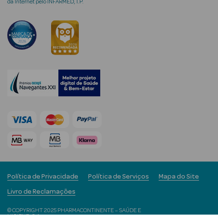
da Internet pelo INFARMED, I.P.
Ver Tudo
Coffrets
Coffrets de
Mulher
Coffrets de
Homem
Política de Privacidade
Política de Serviços
Mapa do Site
Livro de Reclamações
© COPYRIGHT 2025 PHARMACONTINENTE – SAÚDE E
HIGIENE, S.A.