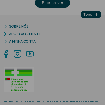
Subscrever
Topo
SOBRE NÓS
riança
APOIO AO CLIENTE
Ver Tudo
A MINHA CONTA
Perfumes
Unissexo
Eau de Parfum
Eau de Toilette
Águas de
Colónia
Autorizado a disponibilizar Medicamentos Não Sujeitos a Receita Médica através