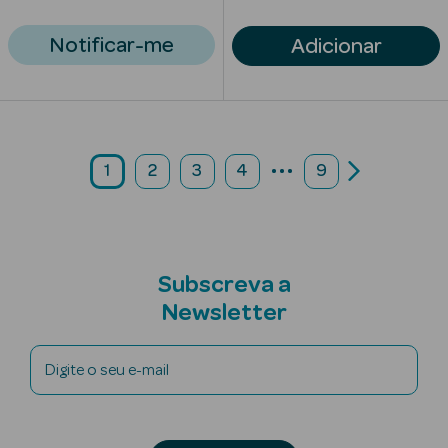
Mulher
Notificar-me
Adicionar
Eau de Parfum
Eau de Toilette
Brumas
...
Perfumadas
1
2
3
4
9
Subscreva a
Ver Tudo
Newsletter
Perfumes
Homem
Digite o seu e-mail
Eau de Parfum
Eau de Toilette