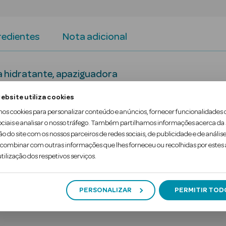
redientes
Nota adicional
a hidratante, apaziguadora
mbate os radicais livres responsáveis pelo envelh
ebsite utiliza cookies
 saudável.
mos cookies para personalizar conteúdo e anúncios, fornecer funcionalidades 
ociais e analisar o nosso tráfego. Também partilhamos informações acerca da
ão do site com os nossos parceiros de redes sociais, de publicidade e de análise
azigua a pele seca.)
ombinar com outras informações que lhes forneceu ou recolhidas por estes a
tilização dos respetivos serviços.
PERSONALIZAR
PERMITIR TOD