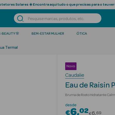
tetores Solares ☀️ Encontra aqui tudo o que precisas para o teu ver
K-BEAUTY 🌸
BEM-ESTAR MULHER
ÓTICA
ua Termal
Novo
Caudalie
Eau de Raisin 
Bruma de Rosto Hidratante Cal
desde
6
02
€
Price red
6
69
€