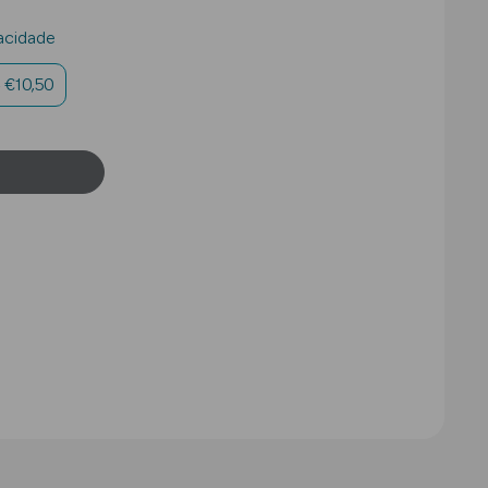
acidade
- €10,50