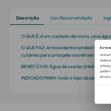
Descrição
Uso Recomendado
Ing
O QUE É: é um cuidado de rosto, uma águ
O QUE FAZ: Antioxidante e prebiótica, co
Este w
cutâneo para uma pele visivelmente mais
Utiliza
redes s
utilizaç
BENEFÍCIOS: Água de uva bio (Hidrata & ap
podem c
da sua u
INDICADO PARA: todo o tipo de pele