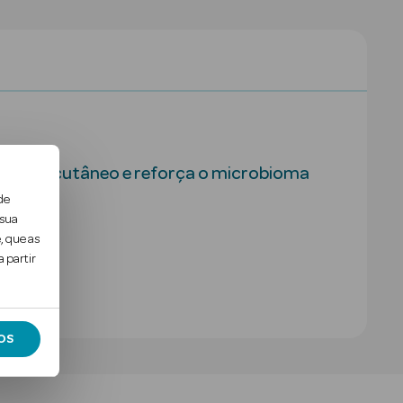
ecimento cutâneo e reforça o microbioma
de
 sua
, que as
 partir
OS