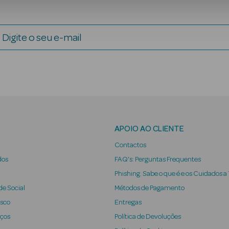
Digite o seu e-mail
APOIO AO CLIENTE
Contactos
dos
FAQ's: Perguntas Frequentes
Phishing: Sabe o que é e os Cuidados a
e Social
Métodos de Pagamento
osco
Entregas
iços
Política de Devoluções