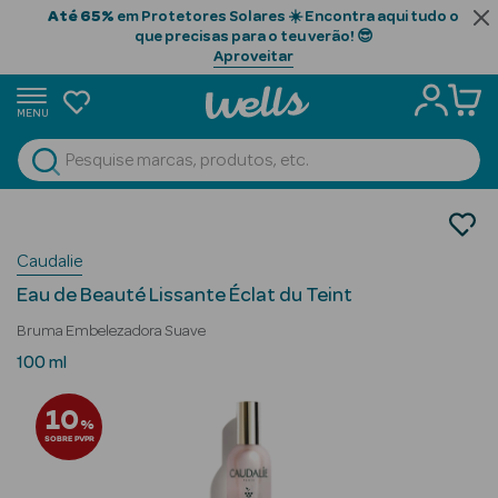
Até 65%
em Protetores Solares ☀️ Encontra aqui tudo o
que precisas para o teu verão! 😎
Aproveitar
MENU
portunidades
Ver Tudo
Beauty Season
Cosmética Rosto e Corpo
Cosmética Rosto
Beauty Season
Caudalie
Cabelo
Eau de Beauté Lissante Éclat du Teint
Profissional
Bruma Embelezadora Suave
Beauty Season
100 ml
Cosmética
10
%
Beauty Season
SOBRE PVPR
Cosmética
Luxo