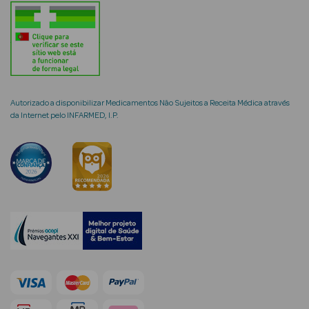
mética Rosto e
Autorizado a disponibilizar Medicamentos Não Sujeitos a Receita Médica através
da Internet pelo INFARMED, I.P.
Ver Tudo
Cosmética
Rosto
Hidratantes
Séruns Faciais
Creme de Olhos
Anti-
envelhecimento