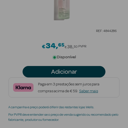
Beauty Season
Cuidados de
Cabelo
REF: 4844286
Beauty Season
Maquilhagem
34
65
Price reduced from
€
38
PVPR
50
€
Beauty Season
Disponível
Maquilhagem
Luxo
Adicionar
Beauty Season
Paga em 3 prestações sem juros para
Nutricosmética
compras acima de € 59.
Saber mais
Beauty Season
A campanha e preço poderá diferir das restantes lojas Wells.
Perfumes
Por PVPR deve entender-se o preço de venda sugerido ou recomendado pelo
fabricante, produtor ou fornecedor.
Beauty Season