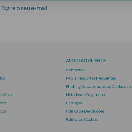
Digite o seu e-mail
APOIO AO CLIENTE
Contactos
dos
FAQ's: Perguntas Frequentes
Phishing: Sabe o que é e os Cuidados a
e Social
Métodos de Pagamento
osco
Entregas
iços
Política de Devoluções
Política de Cookies