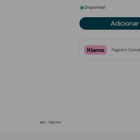
Disponível
Adicionar
Paga em 3 pres
REF: 7382784