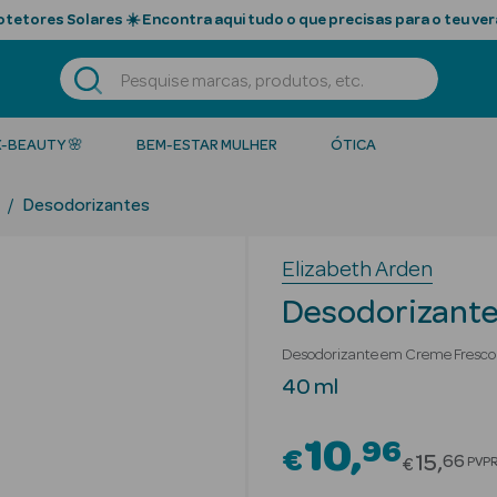
tetores Solares ☀️ Encontra aqui tudo o que precisas para o teu ver
K-BEAUTY 🌸
BEM-ESTAR MULHER
ÓTICA
Desodorizantes
Elizabeth Arden
Desodorizante
Desodorizante em Creme Fresco
40 ml
10
96
€
Price r
15
66
PVP
€