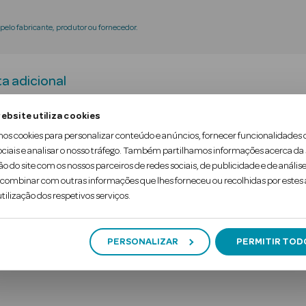
elo fabricante, produtor ou fornecedor.
a adicional
ebsite utiliza cookies
Elizabeth Arden, proporciona uma agradável fragr
mos cookies para personalizar conteúdo e anúncios, fornecer funcionalidades 
áveis.
ociais e analisar o nosso tráfego. Também partilhamos informações acerca da
ão do site com os nossos parceiros de redes sociais, de publicidade e de análise
ombinar com outras informações que lhes forneceu ou recolhidas por estes a
xperiência sensorial refrescante e tranquilizante
tilização dos respetivos serviços.
PERSONALIZAR
PERMITIR TOD