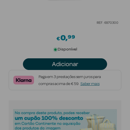
Beauty Season
Cuidados de
REF: 6970300
Cabelo
0
99
Beauty Season
€
Maquilhagem
Disponível
Beauty Season
Adicionar
Maquilhagem
Luxo
Paga em 3 prestações sem juros para
compras acima de € 59.
Saber mais
Beauty Season
Nutricosmética
Beauty Season
Perfumes
Beauty Season