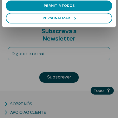
PERMITIR TODOS
PERSONALIZAR
Subscreva a
Newsletter
Ver Tudo
Digite o seu e-mail
Solares
Corpo
Subscrever
Rosto
Topo
Lábios
Solares Bebé e
SOBRE NÓS
Criança
APOIO AO CLIENTE