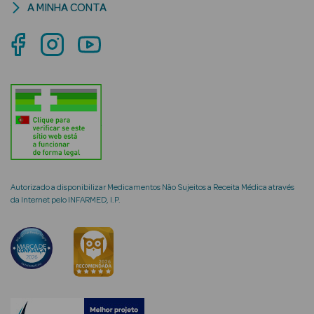
A MINHA CONTA
mética Rosto e
Ver Tudo
Cosmética
Rosto
Autorizado a disponibilizar Medicamentos Não Sujeitos a Receita Médica através
Hidratantes
da Internet pelo INFARMED, I.P.
Séruns Faciais
Creme de Olhos
Anti-
envelhecimento