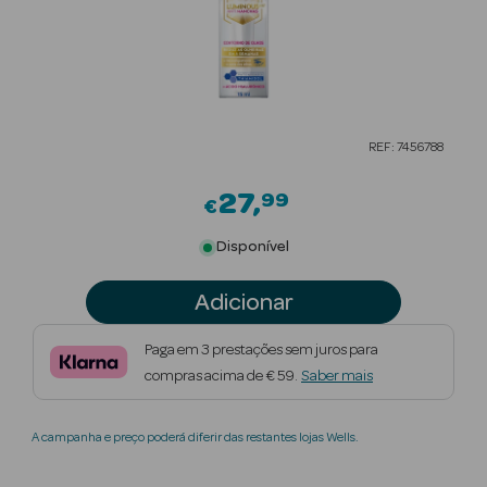
Beauty Season
Cuidados de
Cabelo
Beauty Season
REF: 7456788
Maquilhagem
27
99
€
Beauty Season
Maquilhagem
Disponível
Luxo
Adicionar
Beauty Season
Nutricosmética
Paga em 3 prestações sem juros para
compras acima de € 59.
Saber mais
Beauty Season
Perfumes
A campanha e preço poderá diferir das restantes lojas Wells.
Beauty Season