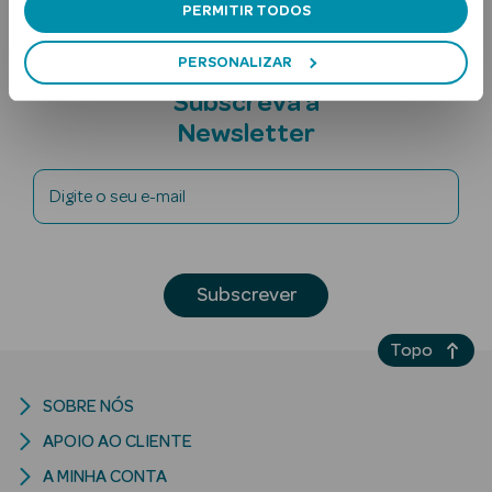
PERMITIR TODOS
PERSONALIZAR
Subscreva a
Newsletter
Digite o seu e-mail
Ver Tudo
Solares
Corpo
Subscrever
Rosto
Topo
Lábios
SOBRE NÓS
Solares Bebé e
APOIO AO CLIENTE
Criança
A MINHA CONTA