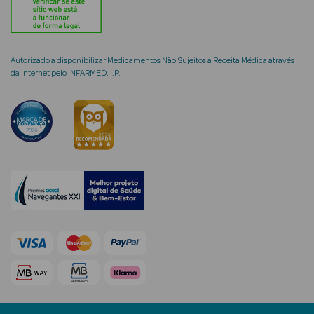
Ver Tudo
Autorizado a disponibilizar Medicamentos Não Sujeitos a Receita Médica através
Coffrets
da Internet pelo INFARMED, I.P.
Coffrets de
Mulher
Coffrets de
Homem