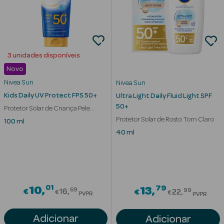
nte
3 unidades disponíveis
Ver Tudo
Novo
Estética
Nivea Sun
Nivea Sun
Kids Daily UV Protect FPS 50+
Ultra Light Daily Fluid Light SPF
Vouchers
50+
Protetor Solar de Criança Pele
Oferta Estética
Sensível
Protetor Solar de Rosto Tom Claro
100 ml
40 ml
eleza - Beauty
01
Price reduced from
79
10
Price redu
13
69
99
€
16
€
22
€
€
PVPR
PVPR
Adicionar
Adicionar