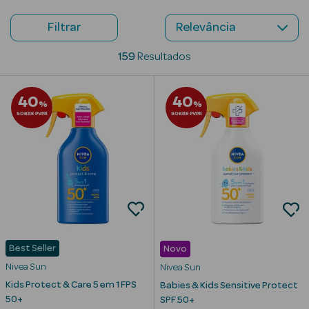
Beauty Season
Filtrar
Cuidados de
159
Resultados
Cabelo
Beauty Season
40
40
%
%
Maquilhagem
SOBRE PVPR
SOBRE PVPR
Beauty Season
Maquilhagem
Luxo
Beauty Season
Nutricosmética
Beauty Season
Best Seller
Novo
Perfumes
Nivea Sun
Nivea Sun
Kids Protect & Care 5 em 1 FPS
Babies & Kids Sensitive Protect
Beauty Season
50+
SPF 50+