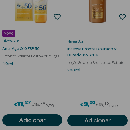
Cuidados de
Mãos
Coffrets
Novo
Nivea Sun
Nivea Sun
Anti-Age Q10 FSP 50+
Intense Bronze Dourado &
Duradouro SPF 6
Protetor Solar de Rosto Antirrugas
Loção Solar de Bronzeado Extrato
40 ml
Cenoura
200 ml
Ver Tudo
Protetores
Solares
Protetores
27
Price reduced from
53
11
Price redu
9
79
89
€
18
€
15
€
€
Solares de
PVPR
PVPR
Rosto
Adicionar
Adicionar
Protetores