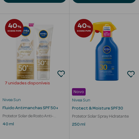
40
40
%
%
SOBRE PVPR
SOBRE PVPR
7 unidades disponíveis
Novo
Nivea Sun
Nivea Sun
Fluido Antimanchas SPF 50+
Protect & Moisture SPF30
erfumes
Protetor Solar de Rosto Anti-
Protetor Solar Spray Hidratante
Manchas
Ver Tudo
40 ml
250 ml
Perfumes