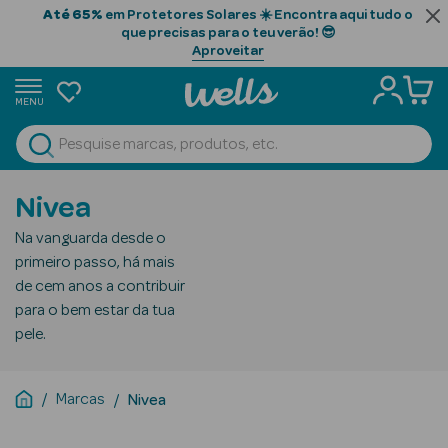
Até 65%
em Protetores Solares ☀️ Encontra aqui tudo o
que precisas para o teu verão! 😎
Aproveitar
MENU
portunidades
Ver Tudo
Beauty Season
Nivea
Beauty Season
Na vanguarda desde o
Cabelo
primeiro passo, há mais
Profissional
de cem anos a contribuir
para o bem estar da tua
Beauty Season
pele.
Cosmética
Beauty Season
Marcas
Nivea
Cosmética
Luxo