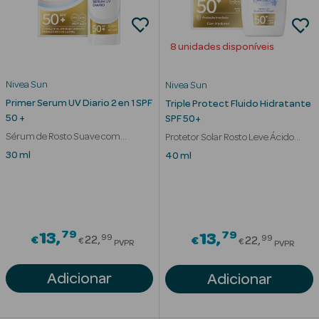
Desodorizantes
Esfoliantes
8 unidades disponíveis
Corporais
Cicatrizantes
Nivea Sun
Nivea Sun
Primer Serum UV Diario 2 en 1 SPF
Triple Protect Fluido Hidratante
Depilatórios
50 +
SPF 50+
Sérum de Rosto Suave com
Protetor Solar Rosto Leve Ácido
Estrias
Proteção
Hialurónico
30 ml
40 ml
Bronzeadores
Cuidados de
Mãos
79
Price reduced from
79
13
Price redu
13
99
99
€
22
€
22
€
€
PVPR
PVPR
Cuidados de
Pés
Adicionar
Adicionar
Massajadores