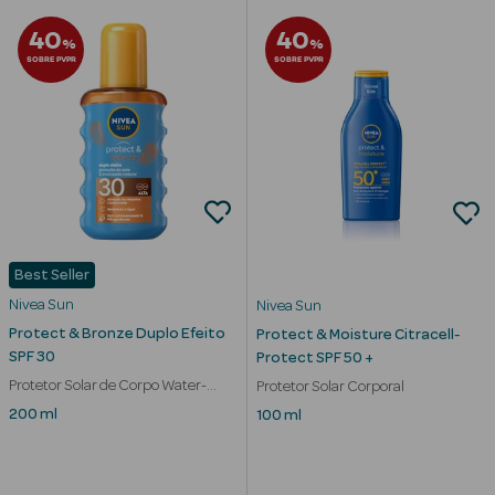
Corporais
40
40
%
%
Coffrets
SOBRE PVPR
SOBRE PVPR
Acessórios
Ver Tudo
Best Seller
Cosmética
Nivea Sun
Nivea Sun
Rosto Luxo
Protect & Bronze Duplo Efeito
Protect & Moisture Citracell-
SPF 30
Protect SPF 50 +
Hidratantes
Protetor Solar de Corpo Water-
Protetor Solar Corporal
Resistant
200 ml
Séruns Faciais
100 ml
Contorno de
Olhos