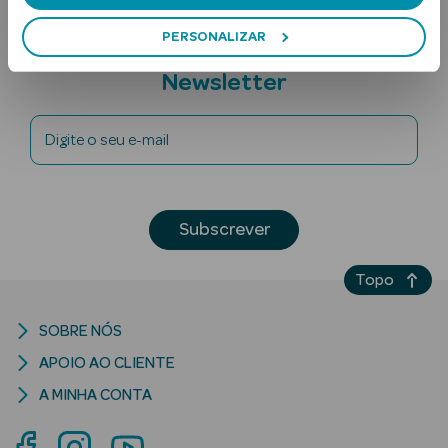
PERSONALIZAR
Subscreva a
Newsletter
Digite o seu e-mail
Ver Tudo
Solares
Subscrever
Corpo
Topo
Rosto
SOBRE NÓS
Lábios
APOIO AO CLIENTE
Solares Bebé e
A MINHA CONTA
Criança