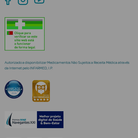
mética Rosto e
Ver Tudo
Cosmética
Autorizado a disponibilizar Medicamentos Não Sujeitos a Receita Médica através
da Internet pelo INFARMED, I.P.
Rosto
Hidratantes
Séruns Faciais
Creme de Olhos
Anti-
envelhecimento