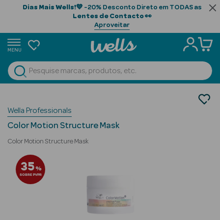
Dias Mais Wells!
💙 -20% Desconto Direto em TODAS as
Lentes de Contacto
👀
Aproveitar
MENU
portunidades
Ver Tudo
Beauty Season
Cabelo
Wella Professionals
Gama Profissional
Beauty Season
Máscaras
Cabelo
Color Motion Structure Mask
Profissional
Color Motion Structure Mask
Beauty Season
35
%
Cosmética
SOBRE PVPR
Beauty Season
Cosmética
Luxo