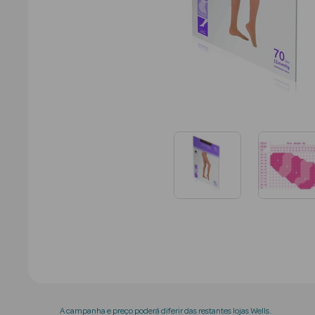
A campanha e preço poderá diferir das restantes lojas Wells.