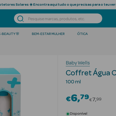
tetores Solares ☀️ Encontra aqui tudo o que precisas para o teu ver
K-BEAUTY 🌸
BEM-ESTAR MULHER
ÓTICA
Baby Wells
Coffret Água C
100 ml
6
79
€
Price red
7
99
€
Disponível