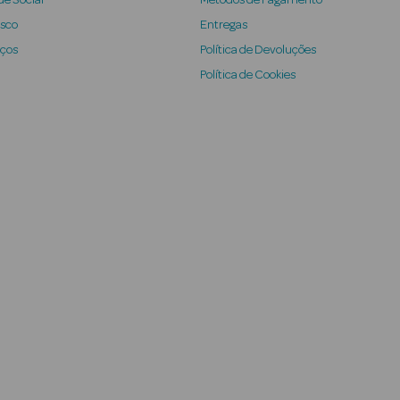
e Social
Métodos de Pagamento
osco
Entregas
iços
Política de Devoluções
Política de Cookies