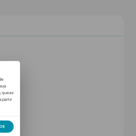
de
 sua
, que as
 partir
OS