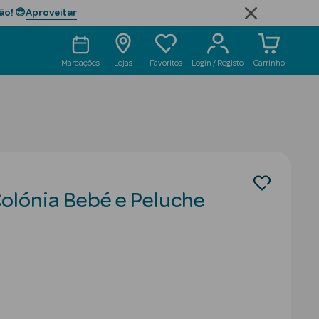
Aproveitar
ão! 😎
Marcações
Lojas
Favoritos
Login / Registo
Carrinho
olónia Bebé e Peluche
uced from