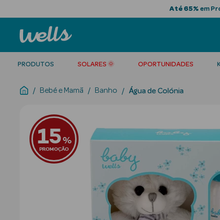
Até 65%
em Pro
PRODUTOS
SOLARES 🌞
OPORTUNIDADES
Bebé e Mamã
Banho
Água de Colónia
15
%
PROMOÇÃO