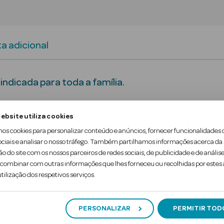
a adicional
 indicada para toda a família.
 higiene do bebé.
ebsite utiliza cookies
speitando a pele mais delicada.
mos cookies para personalizar conteúdo e anúncios, fornecer funcionalidades 
ociais e analisar o nosso tráfego. Também partilhamos informações acerca da
ão do site com os nossos parceiros de redes sociais, de publicidade e de análise
ombinar com outras informações que lhes forneceu ou recolhidas por estes a
upas.
tilização dos respetivos serviços.
+ Água Colónia 100 ml.
PERSONALIZAR
PERMITIR TOD