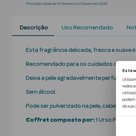
Promoção válida de 10 Fevereiro a 31 Dezembro 2026
Descrição
Uso Recomendado
Not
Esta fragrância delicada, fresca e suave é
Recomendado para os cuidados diários de
Este w
Deixa a pele agradavelmente perfumada re
Utiliza
redes s
Sem álcool.
utilizaç
podem c
Pode ser pulverizado na pele, cabelos e ro
da sua u
Coffret composto por:
1 Urso Peluche 