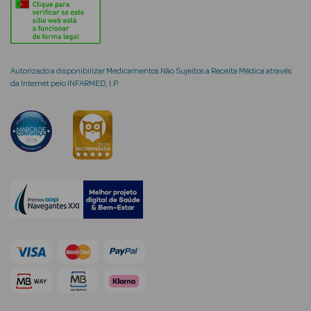
Limpeza Facial
Desmaquilhantes
Autorizado a disponibilizar Medicamentos Não Sujeitos a Receita Médica através
Água Micelar
da Internet pelo INFARMED, I.P.
Solares
Máscaras
Faciais
Água Termal
Esfoliantes
Lábios
Coffrets