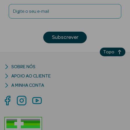
Digite o seu e-mail
mética Rosto e
Subscrever
Topo
Ver Tudo
Cosmética
Rosto
SOBRE NÓS
APOIO AO CLIENTE
Hidratantes
A MINHA CONTA
Séruns Faciais
Creme de Olhos
Anti-
envelhecimento