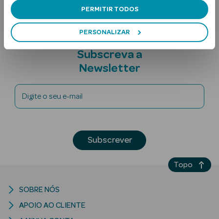
PERMITIR TODOS
PERSONALIZAR
Subscreva a
Newsletter
Ver Tudo
Digite o seu e-mail
Solares
Corpo
Subscrever
Rosto
Topo
Lábios
SOBRE NÓS
Solares Bebé e
Criança
APOIO AO CLIENTE