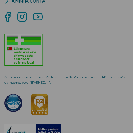
A MINHA CONTA
mética Rosto e
Ver Tudo
Cosmética
Rosto
Autorizado a disponibilizar Medicamentos Não Sujeitos a Receita Médica através
Hidratantes
da Internet pelo INFARMED, I.P.
Séruns Faciais
Creme de Olhos
Anti-
envelhecimento