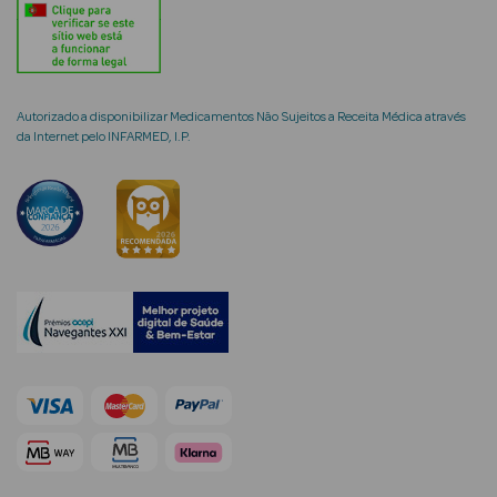
Autorizado a disponibilizar Medicamentos Não Sujeitos a Receita Médica através
mética Rosto e
da Internet pelo INFARMED, I.P.
Ver Tudo
Cosmética
Rosto
Hidratantes
Séruns Faciais
Creme de Olhos
Anti-
envelhecimento