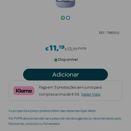
Beauty Season
Cuidados de
Cabelo
REF: 7188300
Beauty Season
Maquilhagem
11
19
Price reduced from
€
13
PVPR
99
€
Beauty Season
Disponível
Maquilhagem
Luxo
Adicionar
Beauty Season
Paga em 3 prestações sem juros para
Nutricosmética
compras acima de € 59.
Saber mais
Beauty Season
A campanha e preço poderá diferir das restantes lojas Wells.
Perfumes
Por PVPR deve entender-se o preço de venda sugerido ou recomendado pelo
fabricante, produtor ou fornecedor.
Beauty Season