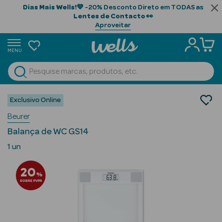
Dias Mais Wells!
💙 -20% Desconto Direto em TODAS as
Lentes de Contacto
👀
Aproveitar
MENU
portunidades
Ver Tudo
Beauty Season
Saúde
Exclusivo Online
Equipamentos de Saúde
Beauty Season
Beurer
Balanças
Cabelo
Balança de WC GS14
Profissional
1 un
Beauty Season
20
Cosmética
%
SOBRE PVPR
Beauty Season
Cosmética
Luxo