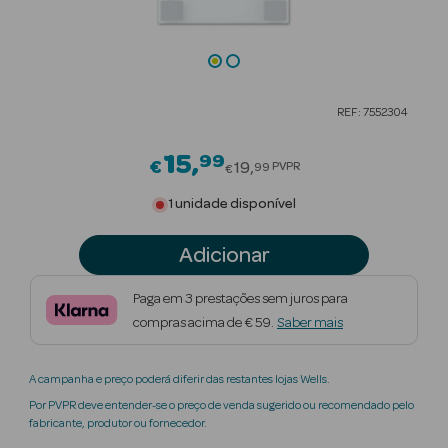
Beauty Season
Cuidados de
Cabelo
REF: 7552304
Beauty Season
Maquilhagem
15
99
Price reduced from
€
19
PVPR
99
€
Beauty Season
1 unidade disponível
Maquilhagem
Luxo
Adicionar
Beauty Season
Paga em 3 prestações sem juros para
Nutricosmética
compras acima de € 59.
Saber mais
Beauty Season
A campanha e preço poderá diferir das restantes lojas Wells.
Perfumes
Por PVPR deve entender-se o preço de venda sugerido ou recomendado pelo
fabricante, produtor ou fornecedor.
Beauty Season