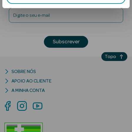
Digite o seu e-mail
Subscrever
Ver Tudo
Topo
Solares
SOBRE NÓS
Corpo
APOIO AO CLIENTE
Rosto
A MINHA CONTA
Lábios
Solares Bebé e
Criança