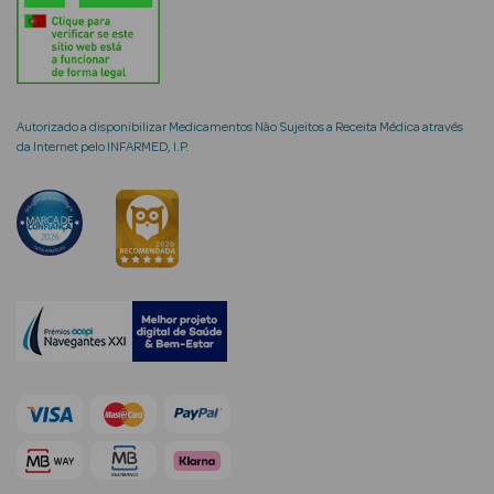
mética Rosto e
Autorizado a disponibilizar Medicamentos Não Sujeitos a Receita Médica através
da Internet pelo INFARMED, I.P.
Ver Tudo
Cosmética
Rosto
Hidratantes
Séruns Faciais
Creme de Olhos
Anti-
envelhecimento