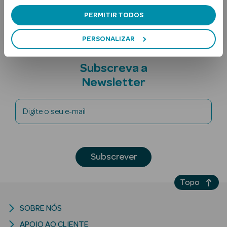
Nota adicional
PERMITIR TODOS
PERSONALIZAR
Subscreva a
Newsletter
Ver Tudo
Solares
Digite o seu e-mail
Corpo
Rosto
Subscrever
Lábios
Topo
Solares Bebé e
SOBRE NÓS
Criança
APOIO AO CLIENTE