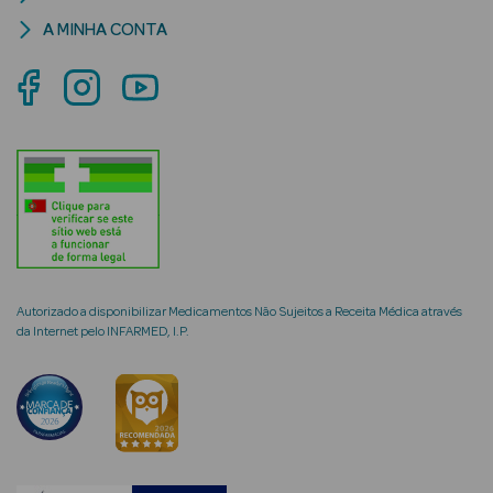
A MINHA CONTA
mética Rosto e
Ver Tudo
Cosmética
Rosto
Hidratantes
Autorizado a disponibilizar Medicamentos Não Sujeitos a Receita Médica através
da Internet pelo INFARMED, I.P.
Séruns Faciais
Creme de Olhos
Anti-
envelhecimento