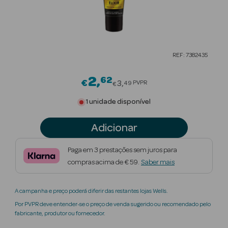
Beauty Season
Cuidados de
Cabelo
REF: 7382435
Beauty Season
Maquilhagem
2
62
Price reduced from
€
3
PVPR
49
€
Beauty Season
1 unidade disponível
Maquilhagem
Luxo
Adicionar
Beauty Season
Paga em 3 prestações sem juros para
Nutricosmética
compras acima de € 59.
Saber mais
Beauty Season
A campanha e preço poderá diferir das restantes lojas Wells.
Perfumes
Por PVPR deve entender-se o preço de venda sugerido ou recomendado pelo
fabricante, produtor ou fornecedor.
Beauty Season